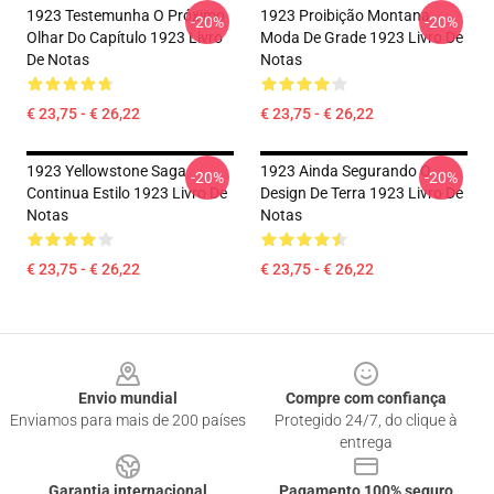
1923 Testemunha O Próximo
1923 Proibição Montana
-20%
-20%
Olhar Do Capítulo 1923 Livro
Moda De Grade 1923 Livro De
De Notas
Notas
€ 23,75 - € 26,22
€ 23,75 - € 26,22
1923 Yellowstone Saga
1923 Ainda Segurando O
-20%
-20%
Continua Estilo 1923 Livro De
Design De Terra 1923 Livro De
Notas
Notas
€ 23,75 - € 26,22
€ 23,75 - € 26,22
Footer
Envio mundial
Compre com confiança
Enviamos para mais de 200 países
Protegido 24/7, do clique à
entrega
Garantia internacional
Pagamento 100% seguro