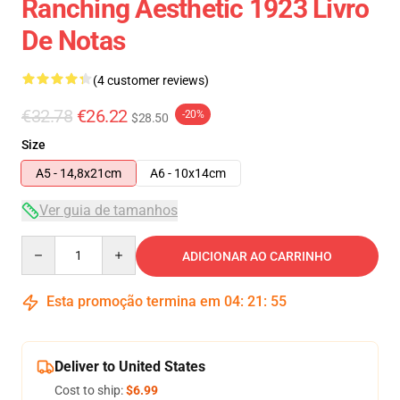
Ranching Aesthetic 1923 Livro
De Notas
(4 customer reviews)
€32.78
€26.22
-20%
$28.50
Size
A5 - 14,8x21cm
A6 - 10x14cm
Ver guia de tamanhos
Quantity
ADICIONAR AO CARRINHO
Esta promoção termina em
04
:
21
:
54
Deliver to United States
Cost to ship:
$6.99