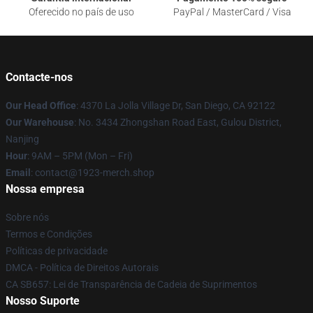
Oferecido no país de uso
PayPal / MasterCard / Visa
Contacte-nos
Our Head Office
: 4370 La Jolla Village Dr, San Diego, CA 92122
Our Warehouse
: No. 3434 Zhongshan Road East, Gulou District,
Nanjing
Hour
: 9AM – 5PM (Mon – Fri)
Email
: contact@1923-merch.shop
Nossa empresa
Sobre nós
Termos e Condições
Políticas de privacidade
DMCA - Política de Direitos Autorais
CA SB657: Lei de Transparência de Cadeia de Suprimentos
Nosso Suporte