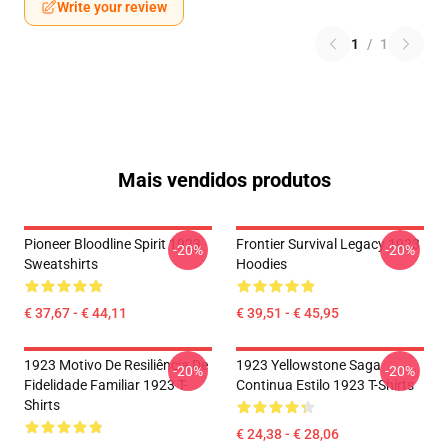
Write your review
1
/
1
Mais vendidos produtos
Pioneer Bloodline Spirit 1923
Frontier Survival Legacy 1923
-20%
-20%
Sweatshirts
Hoodies
€ 37,67 - € 44,11
€ 39,51 - € 45,95
1923 Motivo De Resiliência De
1923 Yellowstone Saga
-20%
-20%
Fidelidade Familiar 1923 T-
Continua Estilo 1923 T-Shirts
Shirts
€ 24,38 - € 28,06