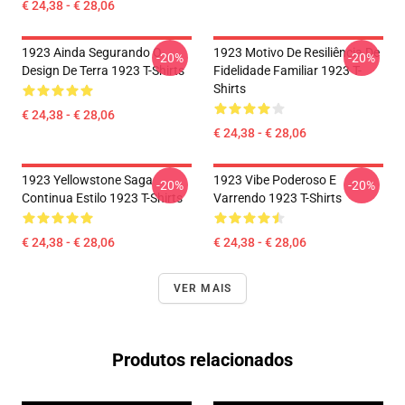
€ 24,38 - € 28,06
1923 Ainda Segurando O
1923 Motivo De Resiliência De
-20%
-20%
Design De Terra 1923 T-Shirts
Fidelidade Familiar 1923 T-
Shirts
€ 24,38 - € 28,06
€ 24,38 - € 28,06
1923 Yellowstone Saga
1923 Vibe Poderoso E
-20%
-20%
Continua Estilo 1923 T-Shirts
Varrendo 1923 T-Shirts
€ 24,38 - € 28,06
€ 24,38 - € 28,06
VER MAIS
Produtos relacionados