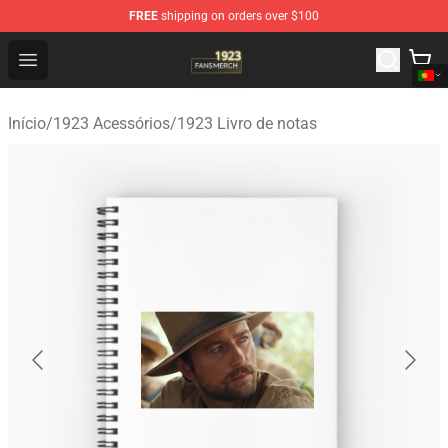
FREE
shipping on orders over $100
1923 Shop - Official 1923 Merchandise Store
Open menu
Início
/
1923 Acessórios
/
1923 Livro de notas