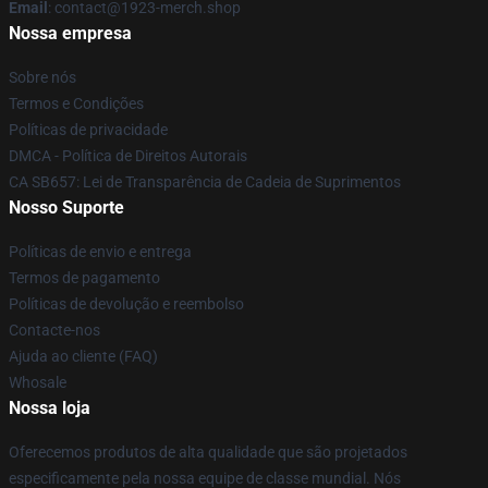
Email
: contact@1923-merch.shop
Nossa empresa
Sobre nós
Termos e Condições
Políticas de privacidade
DMCA - Política de Direitos Autorais
CA SB657: Lei de Transparência de Cadeia de Suprimentos
Nosso Suporte
Políticas de envio e entrega
Termos de pagamento
Políticas de devolução e reembolso
Contacte-nos
Ajuda ao cliente (FAQ)
Whosale
Nossa loja
Oferecemos produtos de alta qualidade que são projetados
especificamente pela nossa equipe de classe mundial. Nós