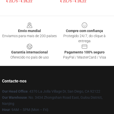
€ 23,75 - € 26,22
€ 23,75 - € 26,22
Footer
Envio mundial
Compre com confiança
Enviamos para mais de 200 países
Protegido 24/7, do clique à
entrega
Garantia internacional
Pagamento 100% seguro
Oferecido no país de uso
PayPal / MasterCard / Visa
Contacte-nos
Our Head Office
: 4370 La Jolla Village Dr, San Diego, CA 92122
Our Warehouse
: No. 3434 Zhongshan Road East, Gulou District,
Nanjing
Hour
: 9AM – 5PM (Mon – Fri)