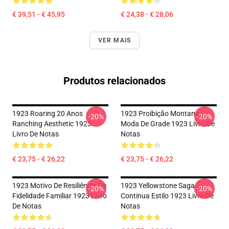
€ 39,51 - € 45,95
€ 24,38 - € 28,06
VER MAIS
Produtos relacionados
1923 Roaring 20 Anos
1923 Proibição Montana
-20%
-20%
Ranching Aesthetic 1923
Moda De Grade 1923 Livro De
Livro De Notas
Notas
€ 23,75 - € 26,22
€ 23,75 - € 26,22
1923 Motivo De Resiliência De
1923 Yellowstone Saga
-20%
-20%
Fidelidade Familiar 1923 Livro
Continua Estilo 1923 Livro De
De Notas
Notas