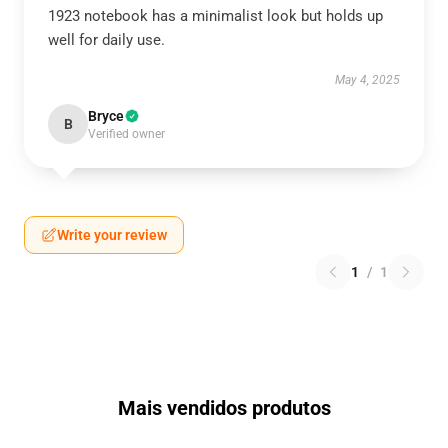
1923 notebook has a minimalist look but holds up
well for daily use.
May 4, 2025
Bryce
B
Verified owner
Write your review
1
/
1
Mais vendidos produtos