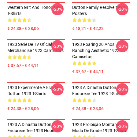
Western Grit And Honor 1923
Dutton Family Resolve 1923
-20%
-20%
T-Shirts
Posters
€ 24,38 - € 28,06
€ 18,21 - € 42,22
1923 Série De TV Oficial
1923 Roaring 20 Anos
-20%
-20%
Merchandise 1923 Camisetas
Ranching Aesthetic 1923
Camisetas
€ 37,67 - € 44,11
€ 37,67 - € 44,11
1923 Experimente A Era De
1923 A Dinastia Dutton
-20%
-20%
Dutton 1923 T-Shirts
Endurece Tee 1923 T-Shirts
€ 24,38 - € 28,06
€ 24,38 - € 28,06
1923 A Dinastia Dutton
1923 Proibição Montana
-20%
-20%
Endurece Tee 1923 Hoodies
Moda De Grade 1923 T-Shirts