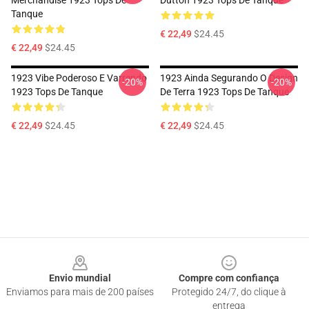
Merchandise 1923 Tops De
Dutton 1923 Tops De Tanque
Tanque
€ 22,49
$24.45
€ 22,49
$24.45
1923 Vibe Poderoso E Varrendo
1923 Ainda Segurando O Design
-20%
-20%
1923 Tops De Tanque
De Terra 1923 Tops De Tanque
€ 22,49
$24.45
€ 22,49
$24.45
Footer
Envio mundial
Compre com confiança
Enviamos para mais de 200 países
Protegido 24/7, do clique à
entrega