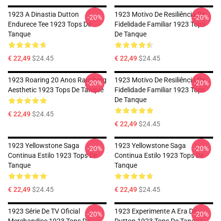
1923 A Dinastia Dutton
1923 Motivo De Resiliência De
-20%
-20%
Endurece Tee 1923 Tops De
Fidelidade Familiar 1923 Tops
Tanque
De Tanque
€ 22,49
$24.45
€ 22,49
$24.45
1923 Roaring 20 Anos Ranching
1923 Motivo De Resiliência De
-20%
-20%
Aesthetic 1923 Tops De Tanque
Fidelidade Familiar 1923 Tops
De Tanque
€ 22,49
$24.45
€ 22,49
$24.45
1923 Yellowstone Saga
1923 Yellowstone Saga
-20%
-20%
Continua Estilo 1923 Tops De
Continua Estilo 1923 Tops De
Tanque
Tanque
€ 22,49
$24.45
€ 22,49
$24.45
1923 Série De TV Oficial
1923 Experimente A Era De
-20%
-20%