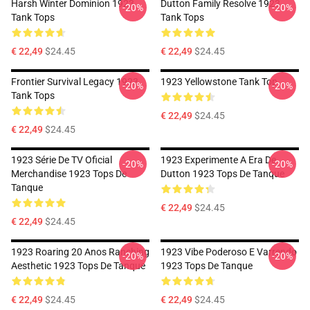
Harsh Winter Dominion 1923
Dutton Family Resolve 1923
-20%
-20%
Tank Tops
Tank Tops
€ 22,49
$24.45
€ 22,49
$24.45
Frontier Survival Legacy 1923
1923 Yellowstone Tank Top
-20%
-20%
Tank Tops
€ 22,49
$24.45
€ 22,49
$24.45
1923 Série De TV Oficial
1923 Experimente A Era De
-20%
-20%
Merchandise 1923 Tops De
Dutton 1923 Tops De Tanque
Tanque
€ 22,49
$24.45
€ 22,49
$24.45
1923 Roaring 20 Anos Ranching
1923 Vibe Poderoso E Varrendo
-20%
-20%
Aesthetic 1923 Tops De Tanque
1923 Tops De Tanque
€ 22,49
$24.45
€ 22,49
$24.45