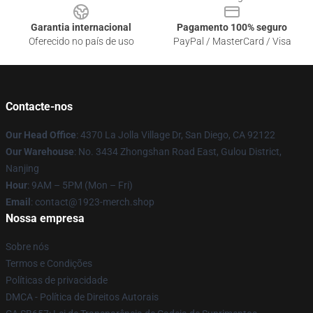
Garantia internacional
Pagamento 100% seguro
Oferecido no país de uso
PayPal / MasterCard / Visa
Contacte-nos
Our Head Office
: 4370 La Jolla Village Dr, San Diego, CA 92122
Our Warehouse
: No. 3434 Zhongshan Road East, Gulou District,
Nanjing
Hour
: 9AM – 5PM (Mon – Fri)
Email
: contact@1923-merch.shop
Nossa empresa
Sobre nós
Termos e Condições
Políticas de privacidade
DMCA - Política de Direitos Autorais