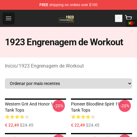
FREE
shipping on orders over $100
1923 Shop - Official 1923 Merchandise Store
Open menu
1923 Engrenagem de Workout
Início
/
1923 Engrenagem de Workout
Western Grit And Honor 1923
Pioneer Bloodline Spirit 1923
-20%
-20%
Tank Tops
Tank Tops
€ 22,49
$24.45
€ 22,49
$24.45