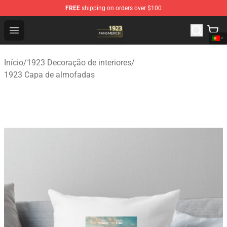
FREE
shipping on orders over $100
1923 Shop - Official 1923 Merchandise Store
Open menu
Início
/
1923 Decoração de interiores
/
1923 Capa de almofadas