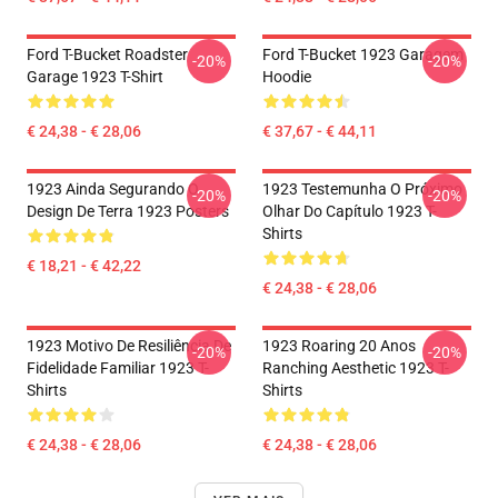
Ford T-Bucket Roadster
Ford T-Bucket 1923 Garagem
-20%
-20%
Garage 1923 T-Shirt
Hoodie
€ 24,38 - € 28,06
€ 37,67 - € 44,11
1923 Ainda Segurando O
1923 Testemunha O Próximo
-20%
-20%
Design De Terra 1923 Posters
Olhar Do Capítulo 1923 T-
Shirts
€ 18,21 - € 42,22
€ 24,38 - € 28,06
1923 Motivo De Resiliência De
1923 Roaring 20 Anos
-20%
-20%
Fidelidade Familiar 1923 T-
Ranching Aesthetic 1923 T-
Shirts
Shirts
€ 24,38 - € 28,06
€ 24,38 - € 28,06