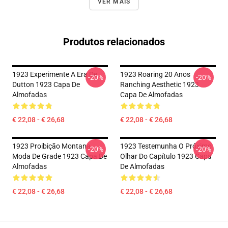
VER MAIS
Produtos relacionados
1923 Experimente A Era De
1923 Roaring 20 Anos
-20%
-20%
Dutton 1923 Capa De
Ranching Aesthetic 1923
Almofadas
Capa De Almofadas
€ 22,08 - € 26,68
€ 22,08 - € 26,68
1923 Proibição Montana
1923 Testemunha O Próximo
-20%
-20%
Moda De Grade 1923 Capa De
Olhar Do Capítulo 1923 Capa
Almofadas
De Almofadas
€ 22,08 - € 26,68
€ 22,08 - € 26,68
Footer