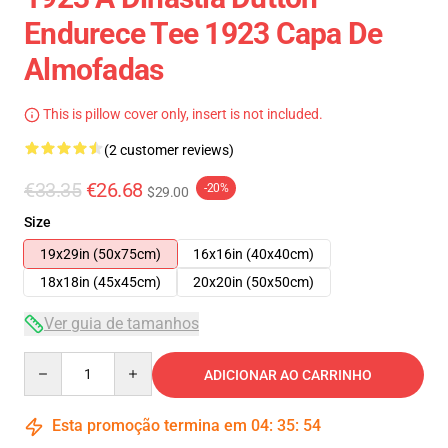
Endurece Tee 1923 Capa De
Almofadas
This is pillow cover only, insert is not included.
(2 customer reviews)
€33.35
€26.68
-20%
$29.00
Size
19x29in (50x75cm)
16x16in (40x40cm)
18x18in (45x45cm)
20x20in (50x50cm)
Ver guia de tamanhos
Quantity
ADICIONAR AO CARRINHO
Esta promoção termina em
04
:
35
:
53