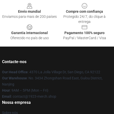
Envio mundial
Compre com confiança
Enviamos para mais de 200 países
Protegido 24/7, do clique à
entrega
Garantia internacional
Pagamento 100% seguro
Oferecido no país de uso
PayPal / MasterCard / Visa
Contacte-nos
Our Head Office
: 4370 La Jolla Village Dr, San Diego, CA 92122
Our Warehouse
: No. 3434 Zhongshan Road East, Gulou District,
Nanjing
Hour
: 9AM – 5PM (Mon – Fri)
Email
: contact@1923-merch.shop
Nossa empresa
Sobre nós