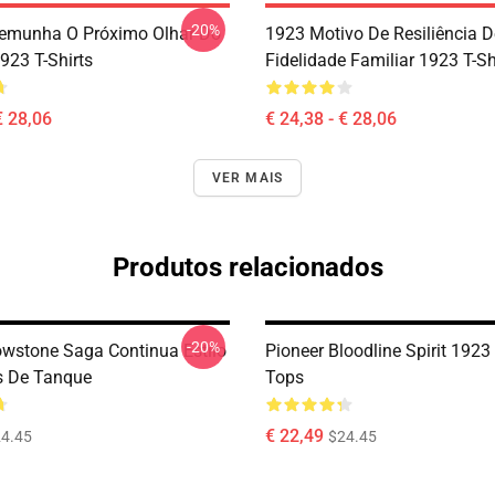
-20%
emunha O Próximo Olhar Do
1923 Motivo De Resiliência D
923 T-Shirts
Fidelidade Familiar 1923 T-Sh
€ 28,06
€ 24,38 - € 28,06
VER MAIS
Produtos relacionados
-20%
owstone Saga Continua Estilo
Pioneer Bloodline Spirit 1923
s De Tanque
Tops
€ 22,49
4.45
$24.45