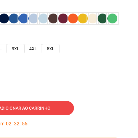
L
3XL
4XL
5XL
ADICIONAR AO CARRINHO
 em
02
:
32
:
54