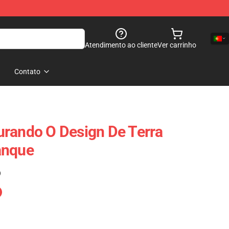
Atendimento ao cliente
Ver carrinho
Contato
rando O Design De Terra
anque
)