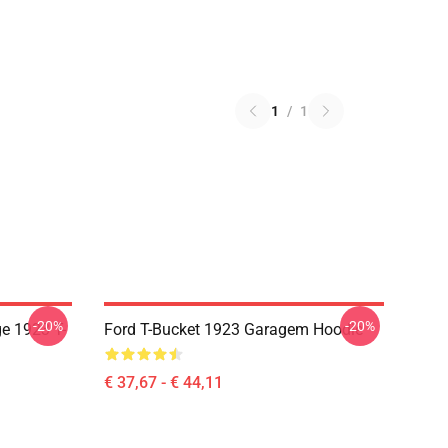
1
/
1
-20%
-20%
e 1923 T-
Ford T-Bucket 1923 Garagem Hoodie
€ 37,67 - € 44,11