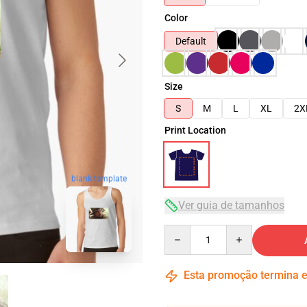
Color
Default
Size
S
M
L
XL
2X
Print Location
blank template
Ver guia de tamanhos
Quantity
Esta promoção termina