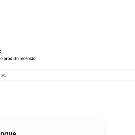
o
no produto recebido
que
,
anque