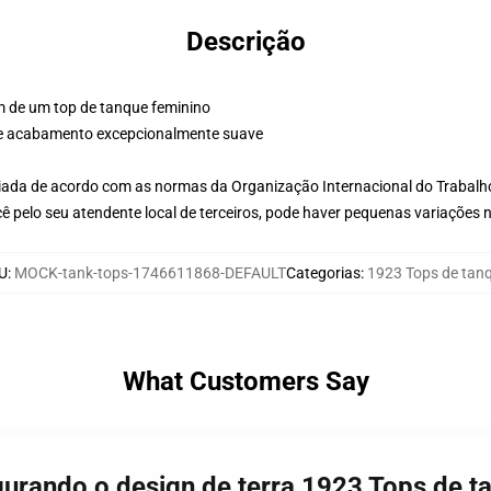
Descrição
m de um top de tanque feminino
 e acabamento excepcionalmente suave
aliada de acordo com as normas da Organização Internacional do Trabalh
ê pelo seu atendente local de terceiros, pode haver pequenas variações 
U
:
MOCK-tank-tops-1746611868-DEFAULT
Categorias
:
1923 Tops de tan
What Customers Say
gurando o design de terra 1923 Tops de t