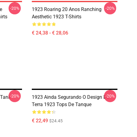
-20%
-20%
e
1923 Roaring 20 Anos Ranching
irts
Aesthetic 1923 T-Shirts
€ 24,38 - € 28,06
-20%
-20%
 Tank
1923 Ainda Segurando O Design De
Terra 1923 Tops De Tanque
€ 22,49
$24.45