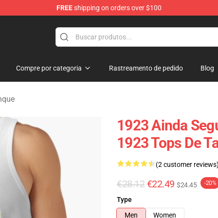
FREE
shipping on orders over $100
Compre por categoria
Rastreamento de pedido
Blog
nque
1923 Ainda Segu
1923 Tops De T
(2 customer reviews
€28.12
€22.49
-20%
$24.45
Type
Men
Women