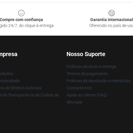
Compre com confiança
Garantia internacional
gido 24/7, do clique à entrega
Oferecido no país de us
mpresa
Nosso Suporte
Políticas de envio e entrega
ndições
Termos de pagamento
privacidade
Políticas de devolução e reembolso
ca de Direitos Autorais
Contacte-nos
i de Transparência de Cadeia de
Ajuda ao cliente (FAQ)
Whosale