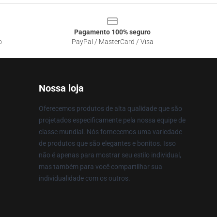
Pagamento 100% seguro
o
PayPal / MasterCard / Visa
Nossa loja
Oferecemos produtos de alta qualidade que são
projetados especificamente pela nossa equipe de
classe mundial. Nós fornecemos uma variedade
de produtos que são elegantes e bonitos. Isso
não é apenas para mostrar seu estilo individual,
mas também para você compartilhar sua
individualidade com os outros.