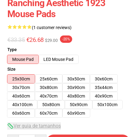
Ranching Aesthetic 1923
Mouse Pads
(1 customer reviews)
€33.35
€26.68
-20%
$29.00
Type
Mouse Pad
LED Mouse Pad
Size
25x30cm
25x60cm
30x50cm
30x60cm
30x70cm
30x80cm
30x90cm
35x44cm
40x60cm
40x70cm
40x80cm
40x90cm
40x100cm
50x80cm
50x90cm
50x100cm
60x60cm
60x70cm
60x90cm
Ver guia de tamanhos