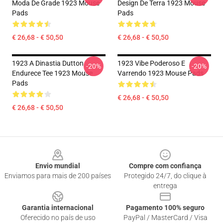
Moda De Grade 1923 Mouse
Design De Terra 1923 Mouse
Pads
Pads
€ 26,68 - € 50,50
€ 26,68 - € 50,50
1923 A Dinastia Dutton
1923 Vibe Poderoso E
-20%
-20%
Endurece Tee 1923 Mouse
Varrendo 1923 Mouse Pads
Pads
€ 26,68 - € 50,50
€ 26,68 - € 50,50
Footer
Envio mundial
Compre com confiança
Enviamos para mais de 200 países
Protegido 24/7, do clique à
entrega
Garantia internacional
Pagamento 100% seguro
Oferecido no país de uso
PayPal / MasterCard / Visa