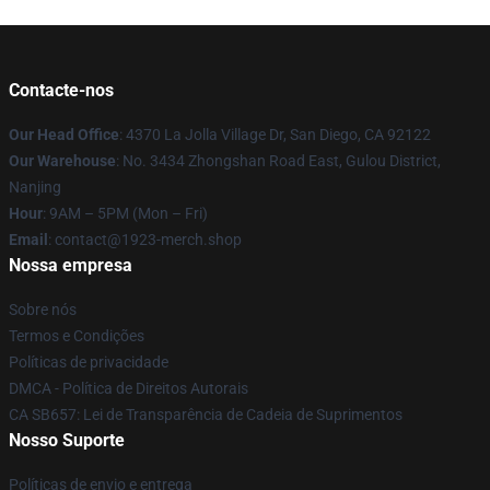
Contacte-nos
Our Head Office
: 4370 La Jolla Village Dr, San Diego, CA 92122
Our Warehouse
: No. 3434 Zhongshan Road East, Gulou District,
Nanjing
Hour
: 9AM – 5PM (Mon – Fri)
Email
: contact@1923-merch.shop
Nossa empresa
Sobre nós
Termos e Condições
Políticas de privacidade
DMCA - Política de Direitos Autorais
CA SB657: Lei de Transparência de Cadeia de Suprimentos
Nosso Suporte
Políticas de envio e entrega