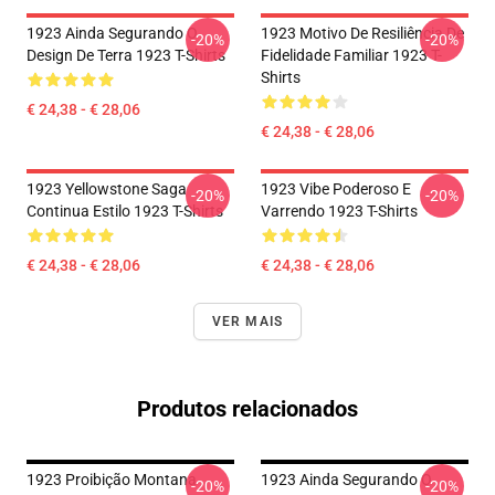
1923 Ainda Segurando O
1923 Motivo De Resiliência De
-20%
-20%
Design De Terra 1923 T-Shirts
Fidelidade Familiar 1923 T-
Shirts
€ 24,38 - € 28,06
€ 24,38 - € 28,06
1923 Yellowstone Saga
1923 Vibe Poderoso E
-20%
-20%
Continua Estilo 1923 T-Shirts
Varrendo 1923 T-Shirts
€ 24,38 - € 28,06
€ 24,38 - € 28,06
VER MAIS
Produtos relacionados
1923 Proibição Montana
1923 Ainda Segurando O
-20%
-20%