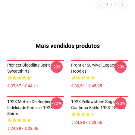
1
/
1
Mais vendidos produtos
Pioneer Bloodline Spirit 1923
Frontier Survival Legacy 1923
-20%
-20%
Sweatshirts
Hoodies
€ 37,67 - € 44,11
€ 39,51 - € 45,95
1923 Motivo De Resiliência De
1923 Yellowstone Saga
-20%
-20%
Fidelidade Familiar 1923 T-
Continua Estilo 1923 T-Shirts
Shirts
€ 24,38 - € 28,06
€ 24,38 - € 28,06