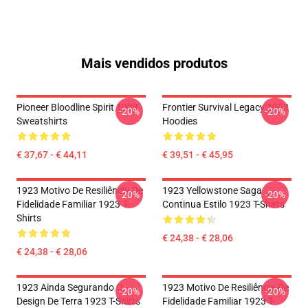
Mais vendidos produtos
Pioneer Bloodline Spirit 1923
Frontier Survival Legacy 1923
-20%
-20%
Sweatshirts
Hoodies
€ 37,67 - € 44,11
€ 39,51 - € 45,95
1923 Motivo De Resiliência De
1923 Yellowstone Saga
-20%
-20%
Fidelidade Familiar 1923 T-
Continua Estilo 1923 T-Shirts
Shirts
€ 24,38 - € 28,06
€ 24,38 - € 28,06
1923 Ainda Segurando O
1923 Motivo De Resiliência De
-20%
-20%
Design De Terra 1923 T-Shirts
Fidelidade Familiar 1923 T-