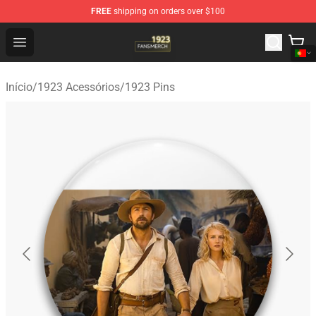
FREE
shipping on orders over $100
1923 Shop - Official 1923 Merchandise Store
Open menu
Início
/
1923 Acessórios
/
1923 Pins