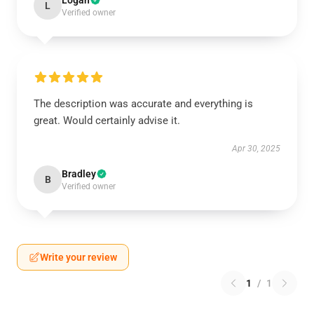
Logan
L
Verified owner
The description was accurate and everything is
great. Would certainly advise it.
Apr 30, 2025
Bradley
B
Verified owner
Write your review
1
/
1