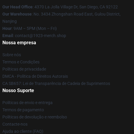
Our Head Office
: 4370 La Jolla Village Dr, San Diego, CA 92122
Our Warehouse
: No. 3434 Zhongshan Road East, Gulou District,
Nanjing
Hour
: 9AM – 5PM (Mon – Fri)
Email
: contact@1923-merch.shop
Nossa empresa
Sobre nós
Termos e Condições
Políticas de privacidade
DMCA - Política de Direitos Autorais
CA SB657: Lei de Transparência de Cadeia de Suprimentos
Nosso Suporte
Políticas de envio e entrega
Termos de pagamento
Políticas de devolução e reembolso
Contacte-nos
Ajuda ao cliente (FAQ)