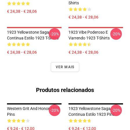
Shirts
€ 24,38 - € 28,06
€ 24,38 - € 28,06
1923 Yellowstone Saga
1923 Vibe Poderoso E
-20%
-20%
Continua Estilo 1923 T-Shirts
Varrendo 1923 T-Shirts
€ 24,38 - € 28,06
€ 24,38 - € 28,06
VER MAIS
Produtos relacionados
Western Grit And Honor 1923
1923 Yellowstone Saga
-20%
-20%
Pins
Continua Estilo 1923 Pins
€ 9,24 - € 12,00
€ 9,24 - € 12,00