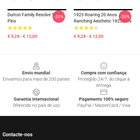
Dutton Family Resolve 1923
1923 Roaring 20 Anos
-20%
-20%
Pins
Ranching Aesthetic 1923 Pins
€ 9,24 - € 12,00
€ 9,24 - € 12,00
Footer
Envio mundial
Compre com confiança
Enviamos para mais de 200 países
Protegido 24/7, do clique à
entrega
Garantia internacional
Pagamento 100% seguro
Oferecido no país de uso
PayPal / MasterCard / Visa
Contacte-nos