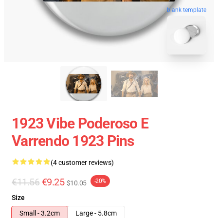
blank template
1923 Vibe Poderoso E
Varrendo 1923 Pins
(4 customer reviews)
€11.56
€9.25
-20%
$10.05
Size
Small - 3.2cm
Large - 5.8cm