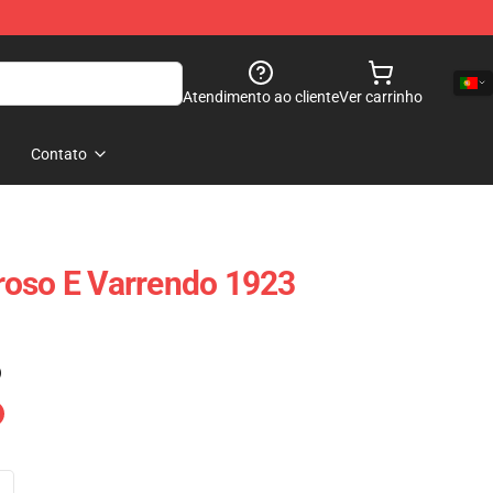
Atendimento ao cliente
Ver carrinho
Contato
roso E Varrendo 1923
)