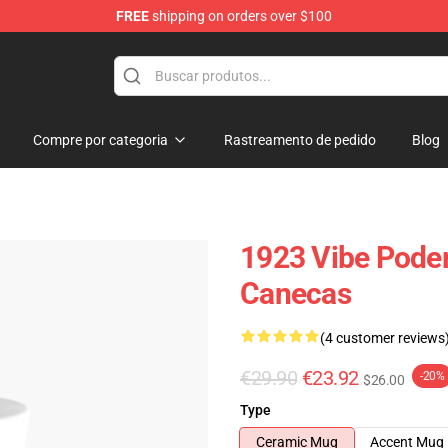
FREE
shipping on orders over $100
Compre por categoria
Rastreamento de pedido
Blog
1923 Vibe Pode
Canecas
(4 customer reviews
€29.90
€23.92
-20%
$26.00
Type
Ceramic Mug
Accent Mug