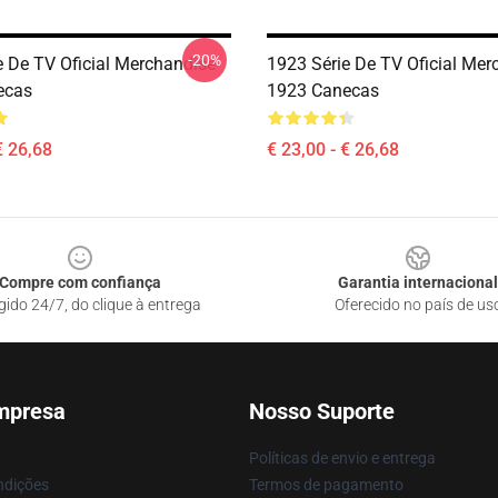
-20%
e De TV Oficial Merchandise
1923 Série De TV Oficial Mer
ecas
1923 Canecas
€ 26,68
€ 23,00 - € 26,68
Compre com confiança
Garantia internacional
gido 24/7, do clique à entrega
Oferecido no país de us
mpresa
Nosso Suporte
Políticas de envio e entrega
ndições
Termos de pagamento