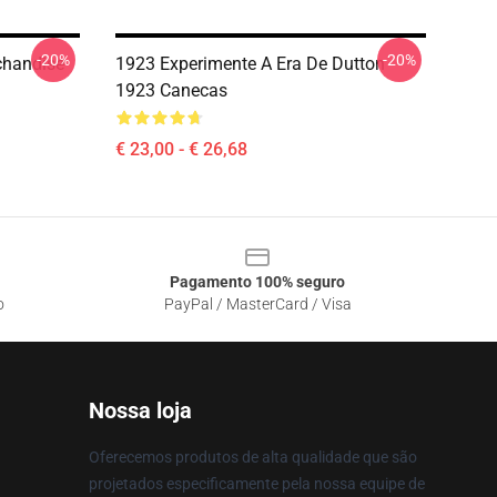
-20%
-20%
chandise
1923 Experimente A Era De Dutton
1923 Canecas
€ 23,00 - € 26,68
Pagamento 100% seguro
o
PayPal / MasterCard / Visa
Nossa loja
Oferecemos produtos de alta qualidade que são
projetados especificamente pela nossa equipe de