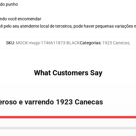
indo punho
ando você encomendar
ê pelo seu atendente local de terceiros, pode haver pequenas variações 
SKU
:
MOCK-mugs-1746611873-BLACK
Categorias
:
1923 Canecas
,
What Customers Say
deroso e varrendo 1923 Canecas