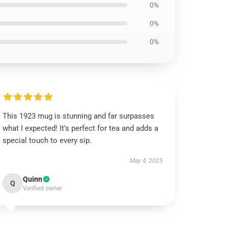
0%
0%
0%
This 1923 mug is stunning and far surpasses
what I expected! It’s perfect for tea and adds a
special touch to every sip.
May 4, 2025
Quinn
Q
Verified owner