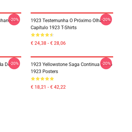
-20%
-20%
chandise
1923 Testemunha O Próximo Olhar Do
Capítulo 1923 T-Shirts
€ 24,38 - € 28,06
-20%
-20%
da De
1923 Yellowstone Saga Continua Estilo
1923 Posters
€ 18,21 - € 42,22