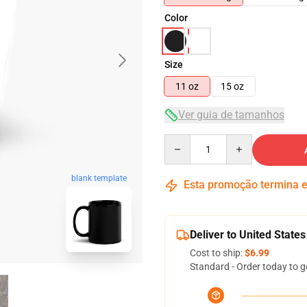
Color
Size
11 oz
15 oz
Ver guia de tamanhos
Quantity
blank template
Esta promoção termina
Deliver to United States
Cost to ship:
$6.99
Standard - Order today to g