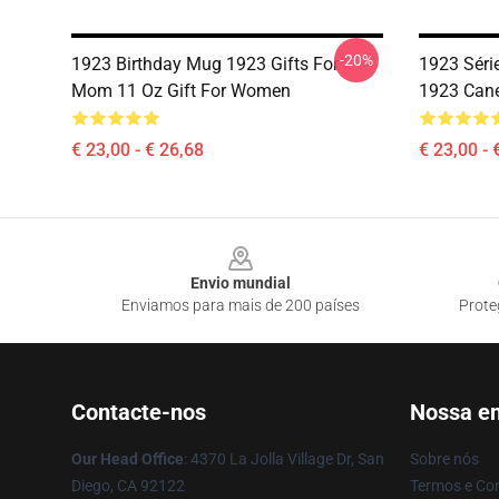
-20%
1923 Birthday Mug 1923 Gifts For
1923 Séri
Mom 11 Oz Gift For Women
1923 Can
€ 23,00 - € 26,68
€ 23,00 - 
Footer
Envio mundial
Enviamos para mais de 200 países
Prote
Contacte-nos
Nossa e
Our Head Office
: 4370 La Jolla Village Dr, San
Sobre nós
Diego, CA 92122
Termos e Co