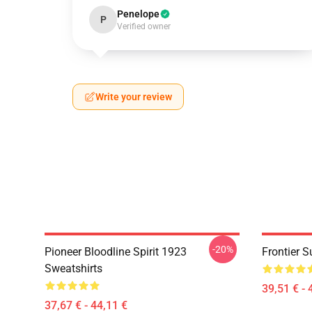
Penelope
P
Verified owner
Write your review
-20%
Pioneer Bloodline Spirit 1923
Frontier 
Sweatshirts
39,51 € - 
37,67 € - 44,11 €