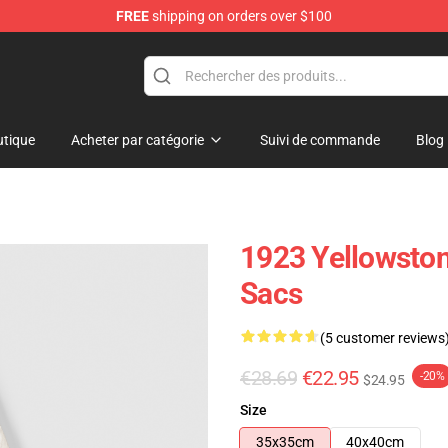
FREE
shipping on orders over $100
tique
Acheter par catégorie
Suivi de commande
Blog
1923 Yellowston
Sacs
(5 customer reviews
€28.69
€22.95
-20%
$24.95
Size
35x35cm
40x40cm