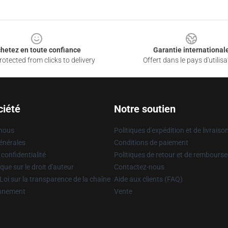
hetez en toute confiance
Garantie international
otected from clicks to delivery
Offert dans le pays d'utilisa
ciété
Notre soutien
 nous
Politiques d'expédition et de livraiso
énérales
Conditions de paiement
 confidentialité
Politiques de retour et de rembours
que sur le droit d'auteur
Contactez-nous
Loi sur la transparence de la chaîne
Aide aux clients (FAQ)
onnement
Vente