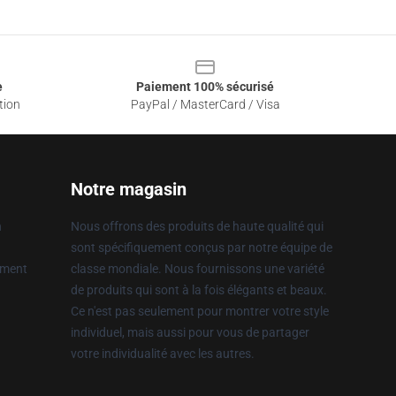
e
Paiement 100% sécurisé
tion
PayPal / MasterCard / Visa
Notre magasin
n
Nous offrons des produits de haute qualité qui
sont spécifiquement conçus par notre équipe de
ement
classe mondiale. Nous fournissons une variété
de produits qui sont à la fois élégants et beaux.
Ce n'est pas seulement pour montrer votre style
individuel, mais aussi pour vous de partager
votre individualité avec les autres.