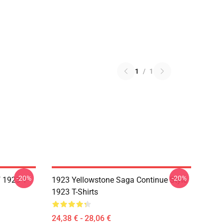
1
/
1
-20%
-20%
 1923 T-
1923 Yellowstone Saga Continue Style
1923 T-Shirts
24,38 € - 28,06 €