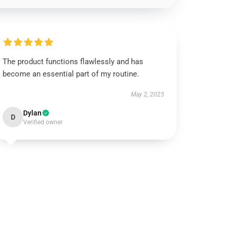
The product functions flawlessly and has
become an essential part of my routine.
May 2, 2025
Dylan
D
Verified owner