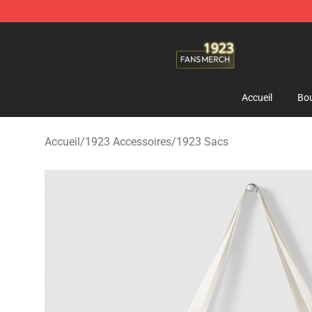
1923 Shop - Official 1923 Merchandise Store
Accueil
Bou
Accueil
/
1923 Accessoires
/
1923 Sacs