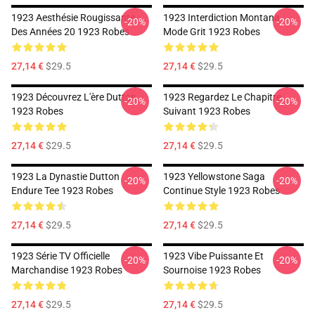
1923 Aesthésie Rougissante
1923 Interdiction Montana
-20%
-20%
Des Années 20 1923 Robes
Mode Grit 1923 Robes
27,14 €
$29.5
27,14 €
$29.5
1923 Découvrez L'ère Dutton
1923 Regardez Le Chapitre
-20%
-20%
1923 Robes
Suivant 1923 Robes
27,14 €
$29.5
27,14 €
$29.5
1923 La Dynastie Dutton
1923 Yellowstone Saga
-20%
-20%
Endure Tee 1923 Robes
Continue Style 1923 Robes
27,14 €
$29.5
27,14 €
$29.5
1923 Série TV Officielle
1923 Vibe Puissante Et
-20%
-20%
Marchandise 1923 Robes
Sournoise 1923 Robes
27,14 €
$29.5
27,14 €
$29.5