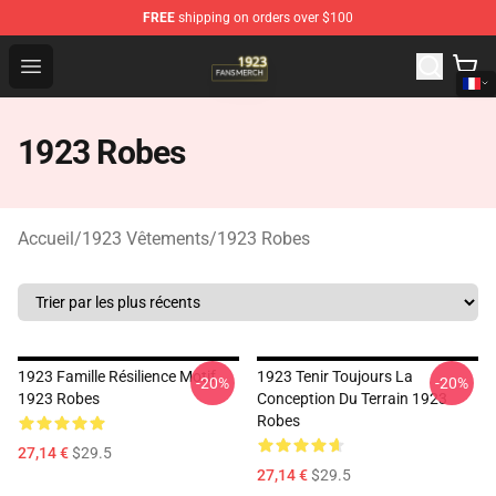
FREE
shipping on orders over $100
1923 Shop - Official 1923 Merchandise Store
Open menu
1923 Robes
Accueil
/
1923 Vêtements
/
1923 Robes
1923 Famille Résilience Motif
1923 Tenir Toujours La
-20%
-20%
1923 Robes
Conception Du Terrain 1923
Robes
27,14 €
$29.5
27,14 €
$29.5