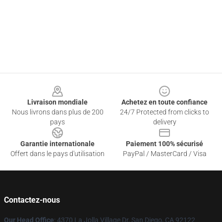
Footer
Livraison mondiale
Achetez en toute confiance
Nous livrons dans plus de 200
24/7 Protected from clicks to
pays
delivery
Garantie internationale
Paiement 100% sécurisé
Offert dans le pays d'utilisation
PayPal / MasterCard / Visa
Contactez-nous
Our Head Office
: 4370 La Jolla Village Dr, San Diego, CA 92122