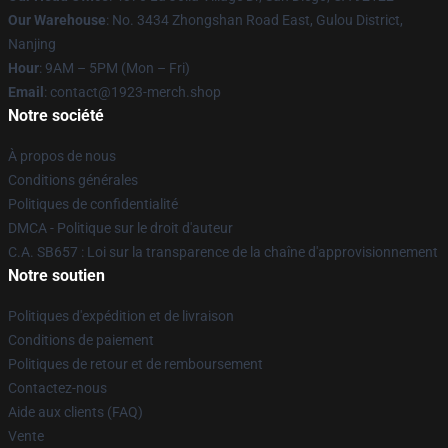
Our Warehouse
: No. 3434 Zhongshan Road East, Gulou District,
Nanjing
Hour
: 9AM – 5PM (Mon – Fri)
Email
: contact@1923-merch.shop
Notre société
À propos de nous
Conditions générales
Politiques de confidentialité
DMCA - Politique sur le droit d'auteur
C.A. SB657 : Loi sur la transparence de la chaîne d'approvisionnement
Notre soutien
Politiques d'expédition et de livraison
Conditions de paiement
Politiques de retour et de remboursement
Contactez-nous
Aide aux clients (FAQ)
Vente