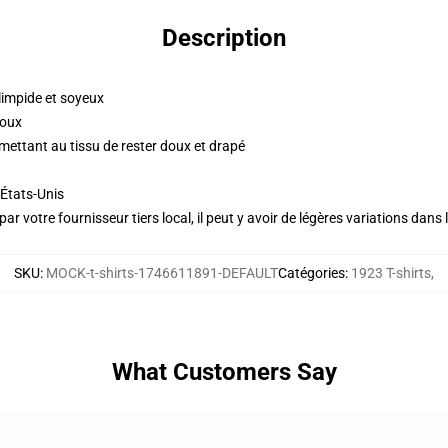
Description
impide et soyeux
doux
ettant au tissu de rester doux et drapé
États-Unis
ar votre fournisseur tiers local, il peut y avoir de légères variations dans 
SKU
:
MOCK-t-shirts-1746611891-DEFAULT
Catégories
:
1923 T-shirts
,
What Customers Say