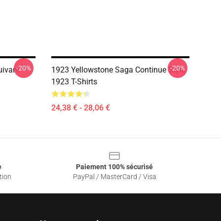
-20%
-20%
uivant
1923 Yellowstone Saga Continue Style
1923 T-Shirts
24,38 € - 28,06 €
e
Paiement 100% sécurisé
tion
PayPal / MasterCard / Visa