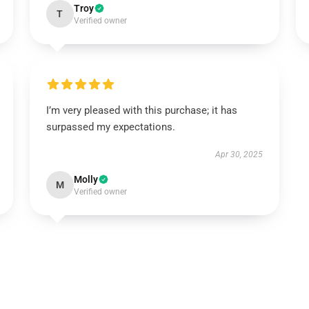
Troy
T
Verified owner
I’m very pleased with this purchase; it has
surpassed my expectations.
Apr 30, 2025
Molly
M
Verified owner