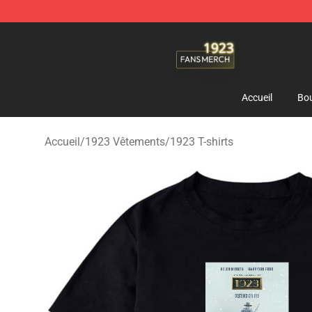
1923 Shop - Official 1923 Merchandise Store
Accueil
Bou
Accueil
/
1923 Vêtements
/
1923 T-shirts