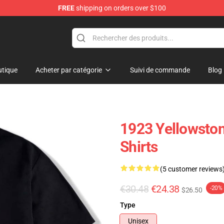
FREE
shipping on orders over $100
tique
Acheter par catégorie
Suivi de commande
Blog
1923 Yellowston
Shirts
(5 customer reviews
€30.48
€24.38
-20%
$26.50
Type
Unisex