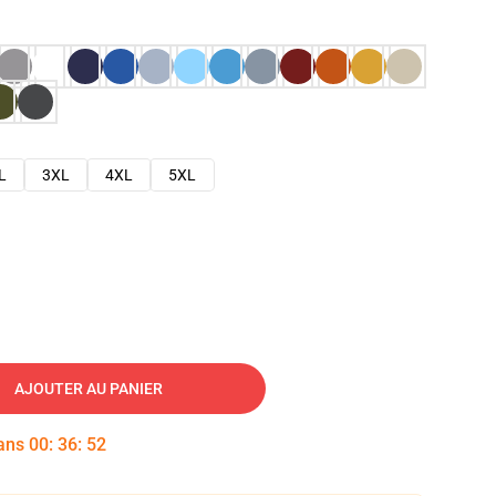
L
3XL
4XL
5XL
AJOUTER AU PANIER
dans
00
:
36
:
51