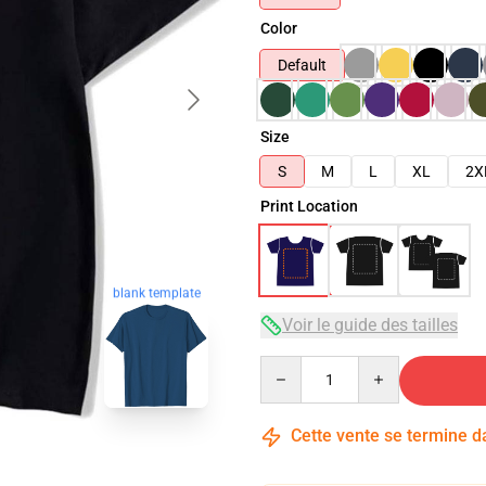
Color
Default
Size
S
M
L
XL
2X
Print Location
blank template
Voir le guide des tailles
Quantity
Cette vente se termine 