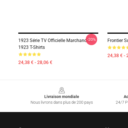
-20%
1923 Série TV Officielle Marchandise
Frontier S
1923 T-Shirts
24,38 € - 
24,38 € - 28,06 €
Footer
Livraison mondiale
Ac
Nous livrons dans plus de 200 pays
24/7 Pr