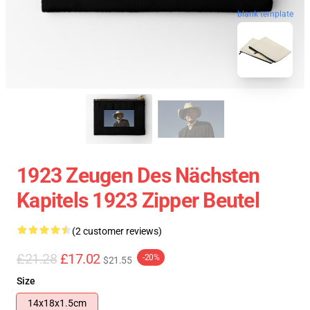
blank template
1923 Zeugen Des Nächsten
Kapitels 1923 Zipper Beutel
(2 customer reviews)
£21.28
£17.02
-20%
$21.55
Size
14x18x1.5cm