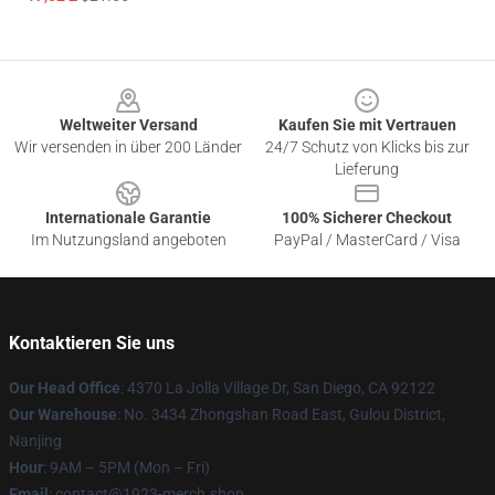
Footer
Weltweiter Versand
Kaufen Sie mit Vertrauen
Wir versenden in über 200 Länder
24/7 Schutz von Klicks bis zur
Lieferung
Internationale Garantie
100% Sicherer Checkout
Im Nutzungsland angeboten
PayPal / MasterCard / Visa
Kontaktieren Sie uns
Our Head Office
: 4370 La Jolla Village Dr, San Diego, CA 92122
Our Warehouse
: No. 3434 Zhongshan Road East, Gulou District,
Nanjing
Hour
: 9AM – 5PM (Mon – Fri)
Email
: contact@1923-merch.shop