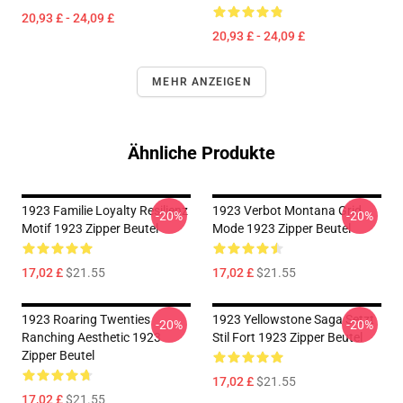
20,93 £ - 24,09 £
20,93 £ - 24,09 £
MEHR ANZEIGEN
Ähnliche Produkte
1923 Familie Loyalty Resilienz
1923 Verbot Montana Grid
-20%
-20%
Motif 1923 Zipper Beutel
Mode 1923 Zipper Beutel
17,02 £
$21.55
17,02 £
$21.55
1923 Roaring Twenties
1923 Yellowstone Saga Setzt
-20%
-20%
Ranching Aesthetic 1923
Stil Fort 1923 Zipper Beutel
Zipper Beutel
17,02 £
$21.55
17,02 £
$21.55