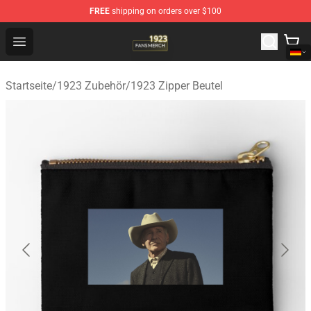
FREE
shipping on orders over $100
1923 Shop - Official 1923 Merchandise Store
Open menu
Startseite
/
1923 Zubehör
/
1923 Zipper Beutel