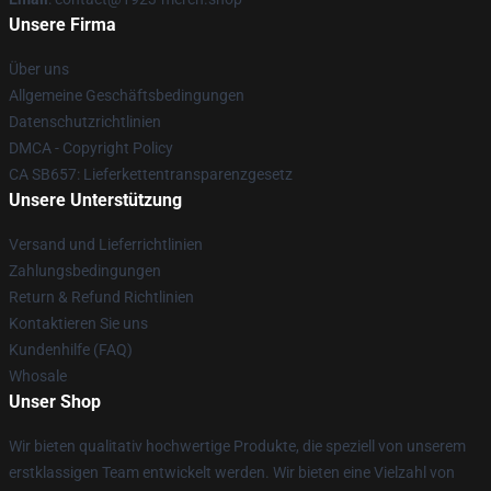
Unsere Firma
Über uns
Allgemeine Geschäftsbedingungen
Datenschutzrichtlinien
DMCA - Copyright Policy
CA SB657: Lieferkettentransparenzgesetz
Unsere Unterstützung
Versand und Lieferrichtlinien
Zahlungsbedingungen
Return & Refund Richtlinien
Kontaktieren Sie uns
Kundenhilfe (FAQ)
Whosale
Unser Shop
Wir bieten qualitativ hochwertige Produkte, die speziell von unserem
erstklassigen Team entwickelt werden. Wir bieten eine Vielzahl von