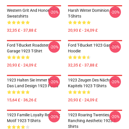
Western Grit And Honor 1923
Harsh Winter Dominion 1923
-20%
-20%
Sweatshirts
T-Shirts
32,35 £ - 37,88 £
20,93 £ - 24,09 £
Ford T-Bucket Roadster
Ford T-Bucket 1923 Garage
-20%
-20%
Garage 1923 T-Shirt
Hoodie
20,93 £ - 24,09 £
32,35 £ - 37,88 £
1923 Halten Sie Immer Noch
1923 Zeugen Des Nächsten
-20%
-20%
Das Land Design 1923 Posts
Kapitels 1923 T-Shirts
15,64 £ - 36,26 £
20,93 £ - 24,09 £
1923 Familie Loyalty Resilienz
1923 Roaring Twenties
-20%
-20%
Motif 1923 T-Shirts
Ranching Aesthetic 1923 T-
Shirts