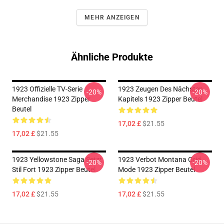
MEHR ANZEIGEN
Ähnliche Produkte
1923 Offizielle TV-Serie
1923 Zeugen Des Nächsten
-20%
-20%
Merchandise 1923 Zipper
Kapitels 1923 Zipper Beutel
Beutel
17,02 £
$21.55
17,02 £
$21.55
1923 Yellowstone Saga Setzt
1923 Verbot Montana Grid
-20%
-20%
Stil Fort 1923 Zipper Beutel
Mode 1923 Zipper Beutel
17,02 £
$21.55
17,02 £
$21.55