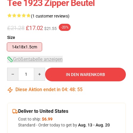
Tee 1923 Zipper Beutel
(1 customer reviews)
£21.28
£17.02
-20%
$21.55
Size
14x18x1.5cm
Größentabelle anzeigen
Quantity
IN DEN WARENKORB
Diese Aktion endet in
04
:
48
:
55
Deliver to United States
Cost to ship:
$6.99
Standard - Order today to get by
Aug. 13 - Aug. 20