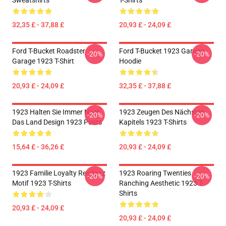
Sweatshirts
T-Shirts
32,35 £ - 37,88 £
20,93 £ - 24,09 £
Ford T-Bucket Roadster
Ford T-Bucket 1923 Garage
-20%
-20%
Garage 1923 T-Shirt
Hoodie
20,93 £ - 24,09 £
32,35 £ - 37,88 £
1923 Halten Sie Immer Noch
1923 Zeugen Des Nächsten
-20%
-20%
Das Land Design 1923 Posts
Kapitels 1923 T-Shirts
15,64 £ - 36,26 £
20,93 £ - 24,09 £
1923 Familie Loyalty Resilienz
1923 Roaring Twenties
-20%
-20%
Motif 1923 T-Shirts
Ranching Aesthetic 1923 T-
Shirts
20,93 £ - 24,09 £
20,93 £ - 24,09 £