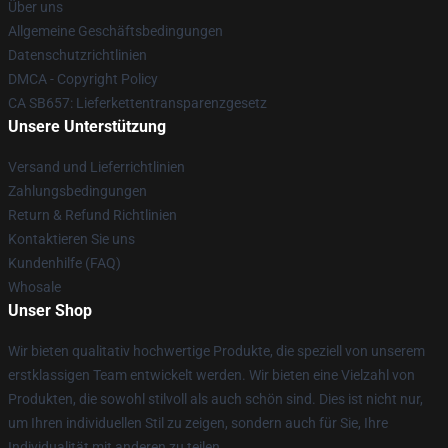
Über uns
Allgemeine Geschäftsbedingungen
Datenschutzrichtlinien
DMCA - Copyright Policy
CA SB657: Lieferkettentransparenzgesetz
Unsere Unterstützung
Versand und Lieferrichtlinien
Zahlungsbedingungen
Return & Refund Richtlinien
Kontaktieren Sie uns
Kundenhilfe (FAQ)
Whosale
Unser Shop
Wir bieten qualitativ hochwertige Produkte, die speziell von unserem
erstklassigen Team entwickelt werden. Wir bieten eine Vielzahl von
Produkten, die sowohl stilvoll als auch schön sind. Dies ist nicht nur,
um Ihren individuellen Stil zu zeigen, sondern auch für Sie, Ihre
Individualität mit anderen zu teilen.