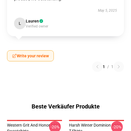
May 5, 2025
Lauren
L
Verified owner
Write your review
1
/
1
Beste Verkäufer Produkte
Western Grit And Honor 1923
Harsh Winter Dominion 1923
-20%
-20%