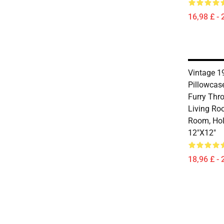
16,98 £ - 
Vintage 1
Pillowcas
Furry Thr
Living Ro
Room, Ho
12"x12"
18,96 £ - 