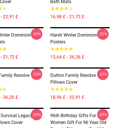
 Cover
Bath Mats
- 22,91 £
16,98 £ - 21,72 £
-20%
-20%
inter Dominion 1923
Harsh Winter Dominion 1923
ats
Posters
- 21,72 £
15,64 £ - 36,26 £
-20%
-20%
Family Resolve 1923
Dutton Family Resolve 1923
Pillows Cover
- 36,26 £
18,96 £ - 22,91 £
-20%
-20%
r Survival Legacy
96th Birthday Gifts For
llows Cover
Women Gift For 96 Year Old