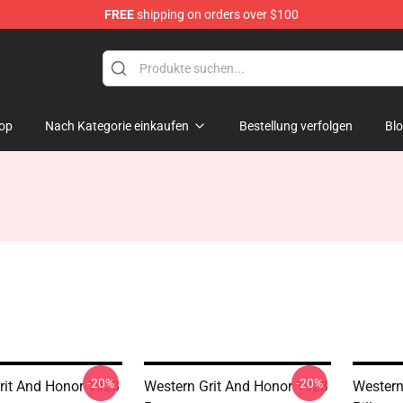
FREE
shipping on orders over $100
op
Nach Kategorie einkaufen
Bestellung verfolgen
Bl
-20%
-20%
rit And Honor 1923
Western Grit And Honor 1923
Western