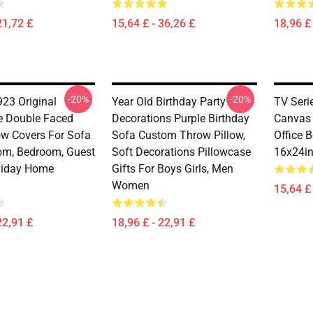
21,72 £
15,64 £ - 36,26 £
18,96 £ 
-20%
-20%
923 Original
Year Old Birthday Party
TV Seri
e Double Faced
Decorations Purple Birthday
Canvas 
ow Covers For Sofa
Sofa Custom Throw Pillow,
Office 
om, Bedroom, Guest
Soft Decorations Pillowcase
16x24in
liday Home
Gifts For Boys Girls, Men
Women
15,64 £ 
22,91 £
18,96 £ - 22,91 £