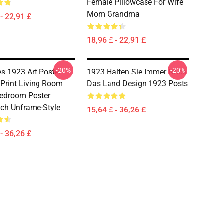
Female Pillowcase For Wife
Mom Grandma
- 22,91 £
18,96 £ - 22,91 £
-20%
-20%
es 1923 Art Poster
1923 Halten Sie Immer Noch
Print Living Room
Das Land Design 1923 Posts
Bedroom Poster
ch Unframe-Style
15,64 £ - 36,26 £
- 36,26 £