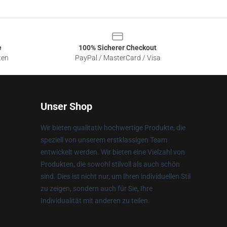
e
100% Sicherer Checkout
ten
PayPal / MasterCard / Visa
Unser Shop
Wir bieten qualitativ hochwertige Produkte, die
speziell von unserem erstklassigen Team
entwickelt werden. Wir bieten eine Vielzahl von
Produkten, die sowohl stilvoll als auch schön
sind. Dies ist nicht nur, um Ihren individuellen Stil
zu zeigen, sondern auch für Sie, Ihre
Individualität mit anderen zu teilen.