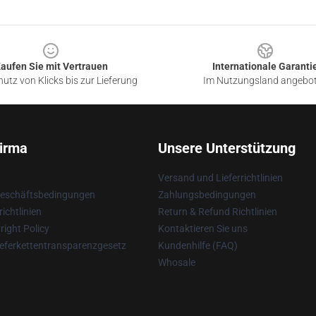
aufen Sie mit Vertrauen
Internationale Garanti
utz von Klicks bis zur Lieferung
Im Nutzungsland angebo
irma
Unsere Unterstützung
Versand und Lieferrichtlinien
Geschäftsbedingungen
Zahlungsbedingungen
ichtlinien
Return & Refund Richtlinien
ight Policy
Kontaktieren Sie uns
eferkettentransparenzgesetz
Kundenhilfe (FAQ)
Whosale