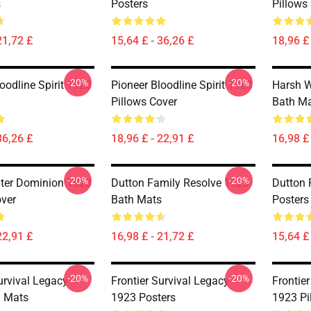
s
Posters
Pillows
21,72 £
15,64 £ - 36,26 £
18,96 £ 
-20%
-20%
oodline Spirit 1923
Pioneer Bloodline Spirit 1923
Harsh W
Pillows Cover
Bath M
36,26 £
18,96 £ - 22,91 £
16,98 £ 
-20%
-20%
ter Dominion 1923
Dutton Family Resolve 1923
Dutton 
over
Bath Mats
Posters
22,91 £
16,98 £ - 21,72 £
15,64 £ 
-20%
-20%
urvival Legacy
Frontier Survival Legacy
Frontie
h Mats
1923 Posters
1923 Pi