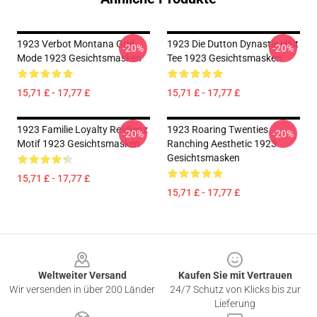
1923 Verbot Montana Grid
1923 Die Dutton Dynastie Hält
-20%
-20%
Mode 1923 Gesichtsmasken
Tee 1923 Gesichtsmasken
15,71 £ - 17,77 £
15,71 £ - 17,77 £
1923 Familie Loyalty Resilienz
1923 Roaring Twenties
-20%
-20%
Motif 1923 Gesichtsmasken
Ranching Aesthetic 1923
Gesichtsmasken
15,71 £ - 17,77 £
15,71 £ - 17,77 £
Footer
Weltweiter Versand
Kaufen Sie mit Vertrauen
Wir versenden in über 200 Länder
24/7 Schutz von Klicks bis zur
Lieferung