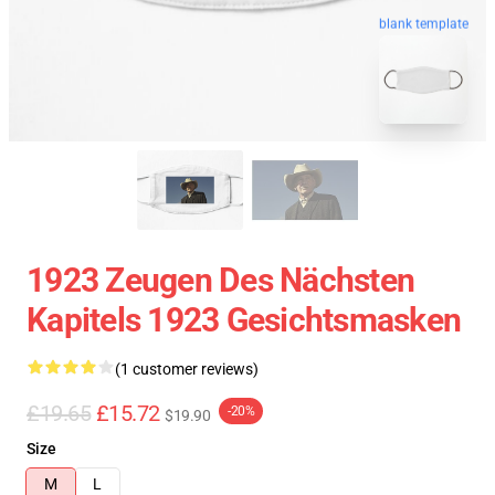
blank template
1923 Zeugen Des Nächsten
Kapitels 1923 Gesichtsmasken
(1 customer reviews)
£19.65
£15.72
-20%
$19.90
Size
M
L