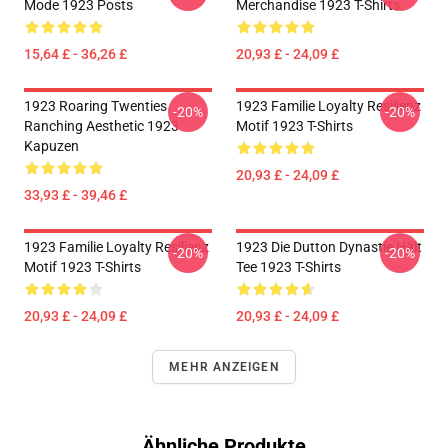
Mode 1923 Posts
Merchandise 1923 T-Shirts
15,64 £ - 36,26 £
20,93 £ - 24,09 £
1923 Roaring Twenties
1923 Familie Loyalty Resilienz
-20%
-20%
Ranching Aesthetic 1923
Motif 1923 T-Shirts
Kapuzen
20,93 £ - 24,09 £
33,93 £ - 39,46 £
1923 Familie Loyalty Resilienz
1923 Die Dutton Dynastie Hält
-20%
-20%
Motif 1923 T-Shirts
Tee 1923 T-Shirts
20,93 £ - 24,09 £
20,93 £ - 24,09 £
MEHR ANZEIGEN
Ähnliche Produkte