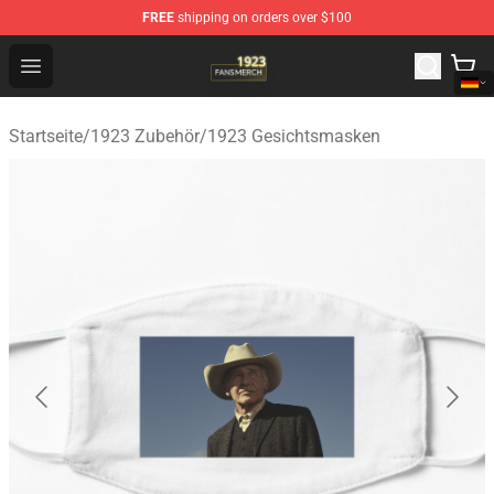
FREE
shipping on orders over $100
1923 Shop - Official 1923 Merchandise Store
Open menu
Startseite
/
1923 Zubehör
/
1923 Gesichtsmasken