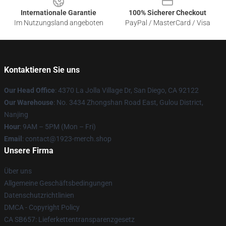
Internationale Garantie
100% Sicherer Checkout
Im Nutzungsland angeboten
PayPal / MasterCard / Visa
Kontaktieren Sie uns
Our Head Office
: 4370 La Jolla Village Dr, San Diego, CA 92122
Our Warehouse
: No. 3434 Zhongshan Road East, Gulou District,
Nanjing
Hour
: 9AM – 5PM (Mon – Fri)
Email
: contact@1923-merch.shop
Unsere Firma
Über uns
Allgemeine Geschäftsbedingungen
Datenschutzrichtlinien
DMCA - Copyright Policy
CA SB657: Lieferkettentransparenzgesetz