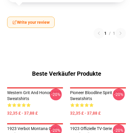
Write your review
1
/
1
Beste Verkäufer Produkte
Western Grit And Honor 1923
Pioneer Bloodline Spirit 1923
-20%
-20%
Sweatshirts
Sweatshirts
32,35 £ - 37,88 £
32,35 £ - 37,88 £
1923 Verbot Montana Grid
1923 Offizielle TV-Serie
-20%
-20%