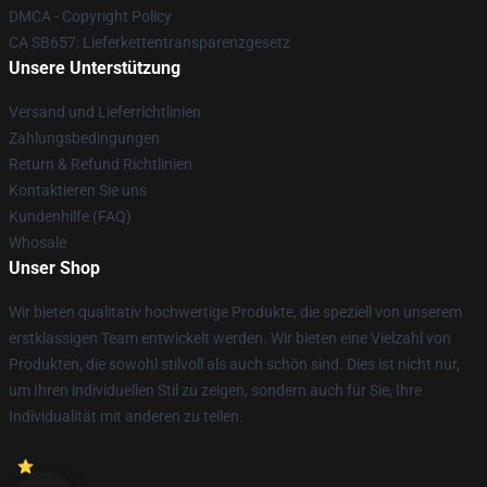
DMCA - Copyright Policy
CA SB657: Lieferkettentransparenzgesetz
Unsere Unterstützung
Versand und Lieferrichtlinien
Zahlungsbedingungen
Return & Refund Richtlinien
Kontaktieren Sie uns
Kundenhilfe (FAQ)
Whosale
Unser Shop
Wir bieten qualitativ hochwertige Produkte, die speziell von unserem
erstklassigen Team entwickelt werden. Wir bieten eine Vielzahl von
Produkten, die sowohl stilvoll als auch schön sind. Dies ist nicht nur,
um Ihren individuellen Stil zu zeigen, sondern auch für Sie, Ihre
Individualität mit anderen zu teilen.