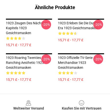
Ähnliche Produkte
1923 Zeugen Des Nächsten
1923 Erleben Sie Die Dutton
-20%
-20%
Kapitels 1923
Era 1923 Gesichtsmasken
Gesichtsmasken
15,71 £ - 17,77 £
15,71 £ - 17,77 £
1923 Roaring Twenties
1923 Offizielle TV-Serie
-20%
-20%
Ranching Aesthetic 1923
Merchandise 1923
Gesichtsmasken
Gesichtsmasken
15,71 £ - 17,77 £
15,71 £ - 17,77 £
Footer
Weltweiter Versand
Kaufen Sie mit Vertrauen