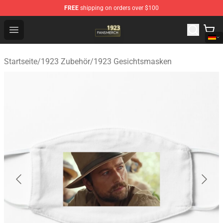
FREE
shipping on orders over $100
1923 Shop - Official 1923 Merchandise Store
Open menu
Startseite
/
1923 Zubehör
/
1923 Gesichtsmasken