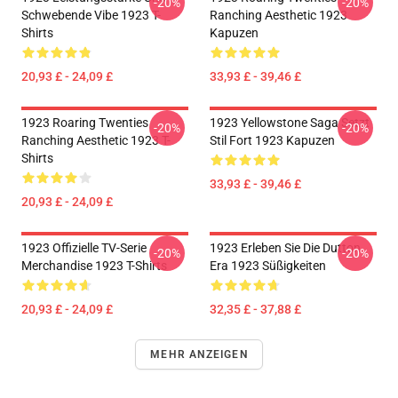
-20%
-20%
Schwebende Vibe 1923 T-
Ranching Aesthetic 1923
Shirts
Kapuzen
20,93 £ - 24,09 £
33,93 £ - 39,46 £
1923 Roaring Twenties
1923 Yellowstone Saga Setzt
-20%
-20%
Ranching Aesthetic 1923 T-
Stil Fort 1923 Kapuzen
Shirts
33,93 £ - 39,46 £
20,93 £ - 24,09 £
1923 Offizielle TV-Serie
1923 Erleben Sie Die Dutton
-20%
-20%
Merchandise 1923 T-Shirts
Era 1923 Süßigkeiten
20,93 £ - 24,09 £
32,35 £ - 37,88 £
MEHR ANZEIGEN