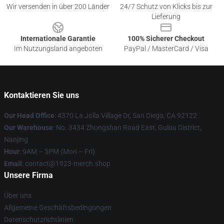
Wir versenden in über 200 Länder
24/7 Schutz von Klicks bis zur
Lieferung
Internationale Garantie
100% Sicherer Checkout
Im Nutzungsland angeboten
PayPal / MasterCard / Visa
Kontaktieren Sie uns
Our Head Office
: 4370 La Jolla Village Dr, San Diego, CA 92122
Our Warehouse
: No. 3434 Zhongshan Road East, Gulou District,
Nanjing
Hour
: 9AM – 5PM (Mon – Fri)
Email
: contact@1923-merch.shop
Unsere Firma
Über uns
Allgemeine Geschäftsbedingungen
Datenschutzrichtlinien