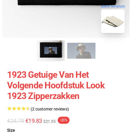
blank template
1923 Getuige Van Het
Volgende Hoofdstuk Look
1923 Zipperzakken
(2 customer reviews)
€24.78
€19.83
-20%
$21.55
Size