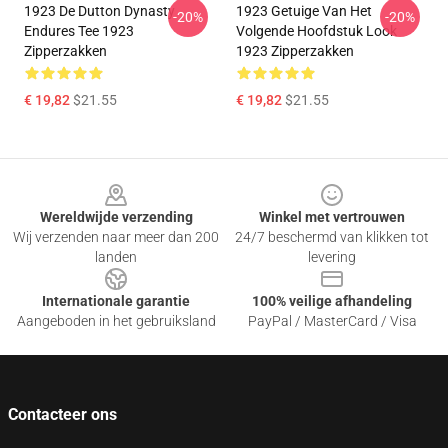
1923 De Dutton Dynasty
1923 Getuige Van Het
-20%
-20%
Endures Tee 1923
Volgende Hoofdstuk Look
Zipperzakken
1923 Zipperzakken
€ 19,82
$21.55
€ 19,82
$21.55
Footer
Wereldwijde verzending
Winkel met vertrouwen
Wij verzenden naar meer dan 200
24/7 beschermd van klikken tot
landen
levering
Internationale garantie
100% veilige afhandeling
Aangeboden in het gebruiksland
PayPal / MasterCard / Visa
Contacteer ons