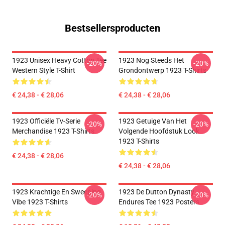
Bestsellersproducten
1923 Unisex Heavy Cotton Tee
1923 Nog Steeds Het
-20%
-20%
Western Style T-Shirt
Grondontwerp 1923 T-Shirts
€ 24,38 - € 28,06
€ 24,38 - € 28,06
1923 Officiële Tv-Serie
1923 Getuige Van Het
-20%
-20%
Merchandise 1923 T-Shirts
Volgende Hoofdstuk Look
1923 T-Shirts
€ 24,38 - € 28,06
€ 24,38 - € 28,06
1923 Krachtige En Sweeping
1923 De Dutton Dynasty
-20%
-20%
Vibe 1923 T-Shirts
Endures Tee 1923 Posters