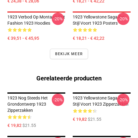
€ 24,38 - € 28,06
€ 18,21 - € 42,22
1923 Verbod Op Montana Grit
1923 Yellowstone Saga Zet
-20%
-20%
Fashion 1923 Hoodies
Stijl Voort 1923 Posters
€ 39,51 - € 45,95
€ 18,21 - € 42,22
BEKIJK MEER
Gerelateerde producten
1923 Nog Steeds Het
1923 Yellowstone Saga Zet
-20%
-20%
Grondontwerp 1923
Stijl Voort 1923 Zipperzakken
Zipperzakken
€ 19,82
$21.55
€ 19,82
$21.55