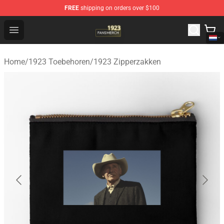
FREE
shipping on orders over $100
1923 Shop - Official 1923 Merchandise Store
Open menu
Home
/
1923 Toebehoren
/
1923 Zipperzakken