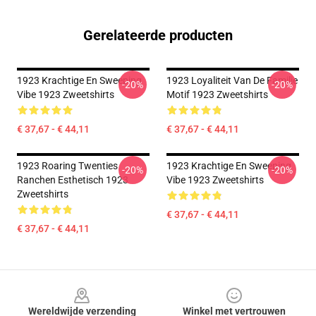
Gerelateerde producten
1923 Krachtige En Sweeping
1923 Loyaliteit Van De Familie
-20%
-20%
Vibe 1923 Zweetshirts
Motif 1923 Zweetshirts
€ 37,67 - € 44,11
€ 37,67 - € 44,11
1923 Roaring Twenties
1923 Krachtige En Sweeping
-20%
-20%
Ranchen Esthetisch 1923
Vibe 1923 Zweetshirts
Zweetshirts
€ 37,67 - € 44,11
€ 37,67 - € 44,11
Footer
Wereldwijde verzending
Winkel met vertrouwen