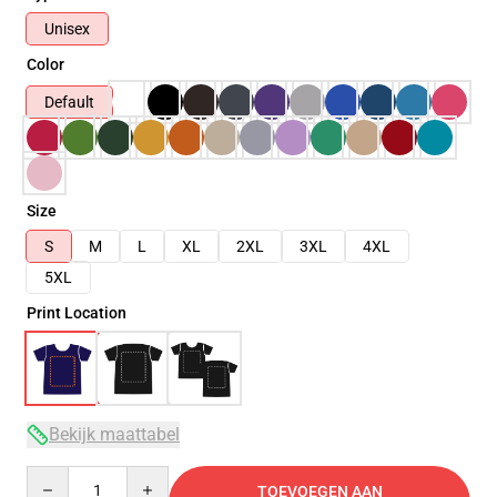
Unisex
Color
Default
Size
S
M
L
XL
2XL
3XL
4XL
5XL
Print Location
Bekijk maattabel
Quantity
TOEVOEGEN AAN