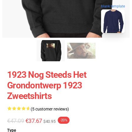
blank template
1923 Nog Steeds Het
Grondontwerp 1923
Zweetshirts
(5 customer reviews)
€47.09
€37.67
-20%
$40.95
Type