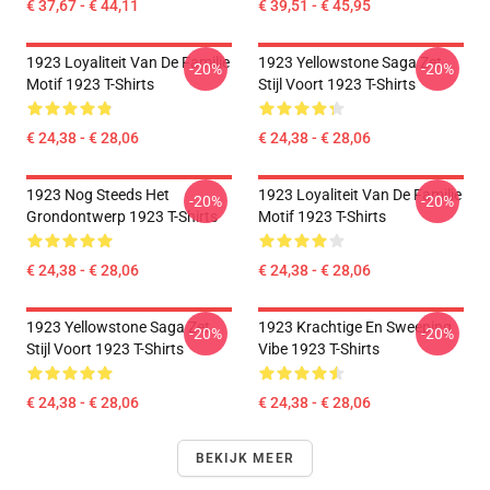
€ 37,67 - € 44,11
€ 39,51 - € 45,95
1923 Loyaliteit Van De Familie
1923 Yellowstone Saga Zet
-20%
-20%
Motif 1923 T-Shirts
Stijl Voort 1923 T-Shirts
€ 24,38 - € 28,06
€ 24,38 - € 28,06
1923 Nog Steeds Het
1923 Loyaliteit Van De Familie
-20%
-20%
Grondontwerp 1923 T-Shirts
Motif 1923 T-Shirts
€ 24,38 - € 28,06
€ 24,38 - € 28,06
1923 Yellowstone Saga Zet
1923 Krachtige En Sweeping
-20%
-20%
Stijl Voort 1923 T-Shirts
Vibe 1923 T-Shirts
€ 24,38 - € 28,06
€ 24,38 - € 28,06
BEKIJK MEER