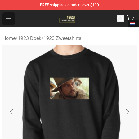
FREE
shipping on orders over $100
1923 Shop - Official 1923 Merchandise Store
Open menu
Home
/
1923 Doek
/
1923 Zweetshirts