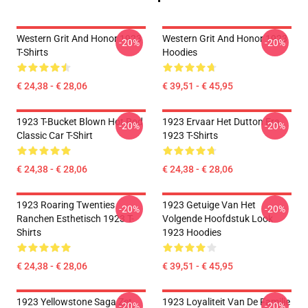
Western Grit And Honor 1923
Western Grit And Honor 1923
-20%
-20%
T-Shirts
Hoodies
€ 24,38 - € 28,06
€ 39,51 - € 45,95
1923 T-Bucket Blown Hot Rod
1923 Ervaar Het Dutton Era
-20%
-20%
Classic Car T-Shirt
1923 T-Shirts
€ 24,38 - € 28,06
€ 24,38 - € 28,06
1923 Roaring Twenties
1923 Getuige Van Het
-20%
-20%
Ranchen Esthetisch 1923 T-
Volgende Hoofdstuk Look
Shirts
1923 Hoodies
€ 24,38 - € 28,06
€ 39,51 - € 45,95
1923 Yellowstone Saga Zet
1923 Loyaliteit Van De Familie
-20%
-20%