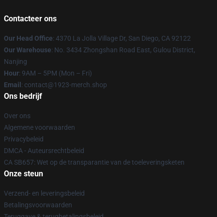
Contacteer ons
Our Head Office
: 4370 La Jolla Village Dr, San Diego, CA 92122
Our Warehouse
: No. 3434 Zhongshan Road East, Gulou District,
Nanjing
Hour
: 9AM – 5PM (Mon – Fri)
Email
: contact@1923-merch.shop
Ons bedrijf
Over ons
Algemene voorwaarden
Privacybeleid
DMCA - Auteursrechtbeleid
CA SB657: Wet op de transparantie van de toeleveringsketen
Onze steun
Verzend- en leveringsbeleid
Betalingsvoorwaarden
Teruggave & terugbetalingsbeleid