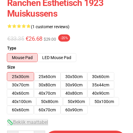
Ranchen Esthetisch 1923
Muiskussens
(1 customer reviews)
€33.35
€26.68
-20%
$29.00
Type
Mouse Pad
LED Mouse Pad
Size
25x30cm
25x60cm
30x50cm
30x60cm
30x70cm
30x80cm
30x90cm
35x44cm
40x60cm
40x70cm
40x80cm
40x90cm
40x100cm
50x80cm
50x90cm
50x100cm
60x60cm
60x70cm
60x90cm
Bekijk maattabel