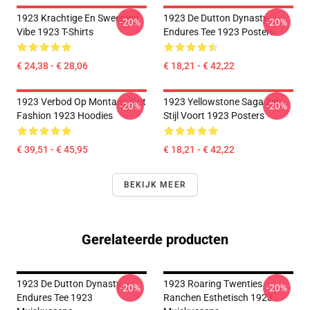
1923 Krachtige En Sweeping
1923 De Dutton Dynasty
-20%
-20%
Vibe 1923 T-Shirts
Endures Tee 1923 Posters
€ 24,38 - € 28,06
€ 18,21 - € 42,22
1923 Verbod Op Montana Grit
1923 Yellowstone Saga Zet
-20%
-20%
Fashion 1923 Hoodies
Stijl Voort 1923 Posters
€ 39,51 - € 45,95
€ 18,21 - € 42,22
BEKIJK MEER
Gerelateerde producten
1923 De Dutton Dynasty
1923 Roaring Twenties
-20%
-20%
Endures Tee 1923
Ranchen Esthetisch 1923