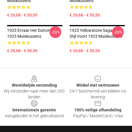
Muiskussens
Muiskussens
€ 26,68 - € 50,50
€ 26,68 - € 50,50
1923 Ervaar Het Dutton Era
1923 Yellowstone Saga Zet
-20%
-20%
1923 Muiskussens
Stijl Voort 1923 Muiskussens
€ 26,68 - € 50,50
€ 26,68 - € 50,50
Footer
Wereldwijde verzending
Winkel met vertrouwen
Wij verzenden naar meer dan 200
24/7 beschermd van klikken tot
landen
levering
Internationale garantie
100% veilige afhandeling
Aangeboden in het gebruiksland
PayPal / MasterCard / Visa