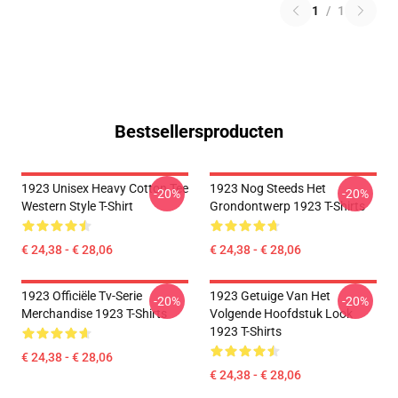
1
/
1
Bestsellersproducten
1923 Unisex Heavy Cotton Tee
1923 Nog Steeds Het
-20%
-20%
Western Style T-Shirt
Grondontwerp 1923 T-Shirts
€ 24,38 - € 28,06
€ 24,38 - € 28,06
1923 Officiële Tv-Serie
1923 Getuige Van Het
-20%
-20%
Merchandise 1923 T-Shirts
Volgende Hoofdstuk Look
1923 T-Shirts
€ 24,38 - € 28,06
€ 24,38 - € 28,06