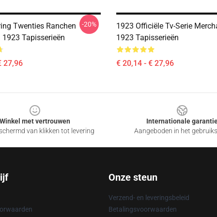
-20%
ing Twenties Ranchen
1923 Officiële Tv-Serie Merc
h 1923 Tapisserieën
1923 Tapisserieën
€ 27,96
€ 20,14 - € 27,96
Winkel met vertrouwen
Internationale garanti
chermd van klikken tot levering
Aangeboden in het gebruik
jf
Onze steun
Verzend- en leveringsbeleid
oorwaarden
Betalingsvoorwaarden