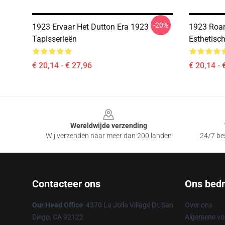
-20%
1923 Ervaar Het Dutton Era 1923
1923 Roar
Tapisserieën
Esthetisc
€ 20,14 - € 27,96
€ 20,14 - 
Footer
Wereldwijde verzending
Wij verzenden naar meer dan 200 landen
24/7 bes
Contacteer ons
Ons bedri
Our Head Office
: 4370 La Jolla Village Dr, San
Over ons
Diego, CA 92122
Algemene v