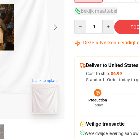
Bekijk maattabel
Quantity
TOE
Deze uitverkoop eindigt 
Deliver to United States
Cost to ship:
$6.99
Standard - Order today to g
blank template
Production
Today
Veilige transactie
Wereldwijde levering aan uw