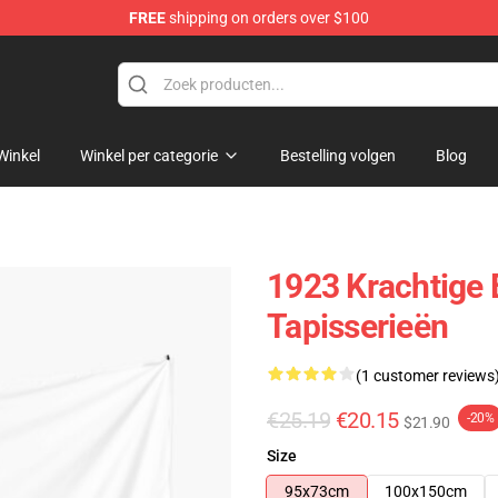
FREE
shipping on orders over $100
Winkel
Winkel per categorie
Bestelling volgen
Blog
1923 Krachtige
Tapisserieën
(1 customer reviews
€25.19
€20.15
-20%
$21.90
Size
95x73cm
100x150cm