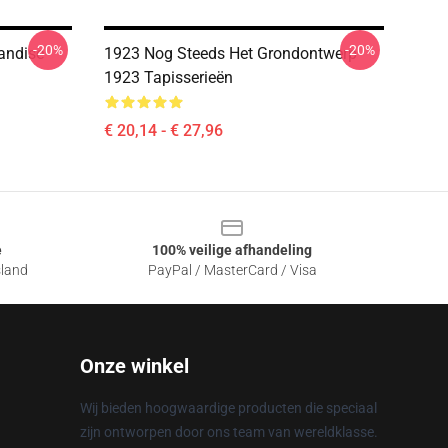
-20%
-20%
handise
1923 Nog Steeds Het Grondontwerp
1923 Tapisserieën
€ 20,14 - € 27,96
e
100% veilige afhandeling
sland
PayPal / MasterCard / Visa
Onze winkel
Wij bieden hoogwaardige producten die speciaal
zijn ontworpen door ons team van wereldklasse.