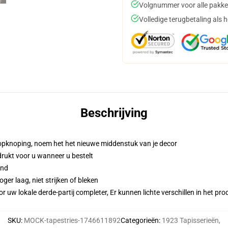
Volgnummer voor alle pakke
Volledige terugbetaling als 
Beschrijving
opknoping, noem het het nieuwe middenstuk van je decor
gedrukt voor u wanneer u bestelt
and
er laag, niet strijken of bleken
r uw lokale derde-partij completer, Er kunnen lichte verschillen in het p
SKU
:
MOCK-tapestries-1746611892
Categorieën
:
1923 Tapisserieën
,