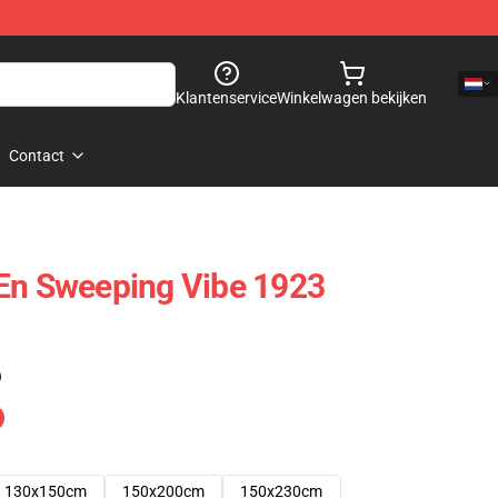
Klantenservice
Winkelwagen bekijken
Contact
 En Sweeping Vibe 1923
)
130x150cm
150x200cm
150x230cm