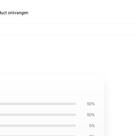
roduct ontvangen
50%
50%
0%