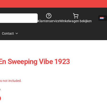
Klantenservice
Winkelwagen bekijken
Contact
 En Sweeping Vibe 1923
 is not included.
)