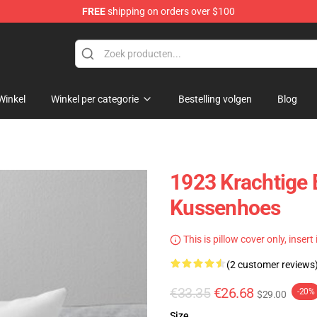
FREE
shipping on orders over $100
Winkel
Winkel per categorie
Bestelling volgen
Blog
1923 Krachtige
Kussenhoes
This is pillow cover only, insert
(2 customer reviews
€33.35
€26.68
-20%
$29.00
Size