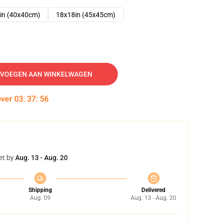
in (40x40cm)
18x18in (45x45cm)
VOEGEN AAN WINKELWAGEN
over
03
:
37
:
55
et by
Aug. 13 - Aug. 20
Shipping
Delivered
Aug. 09
Aug. 13 - Aug. 20