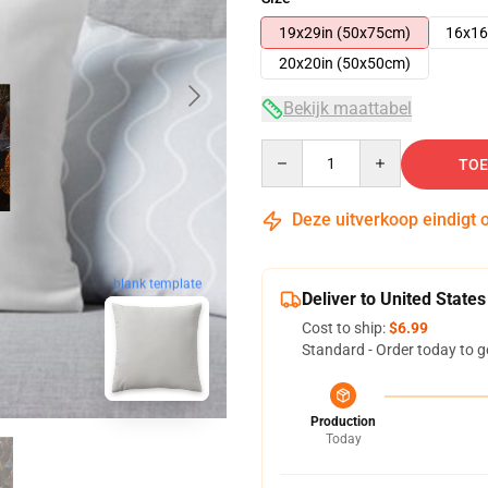
19x29in (50x75cm)
16x16
20x20in (50x50cm)
Bekijk maattabel
Quantity
TOE
Deze uitverkoop eindigt 
blank template
Deliver to United States
Cost to ship:
$6.99
Standard - Order today to g
Production
Today