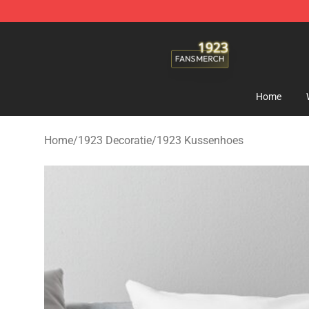
1923 Shop - Official 1923 Merchandise Store
Home
Home
/
1923 Decoratie
/
1923 Kussenhoes