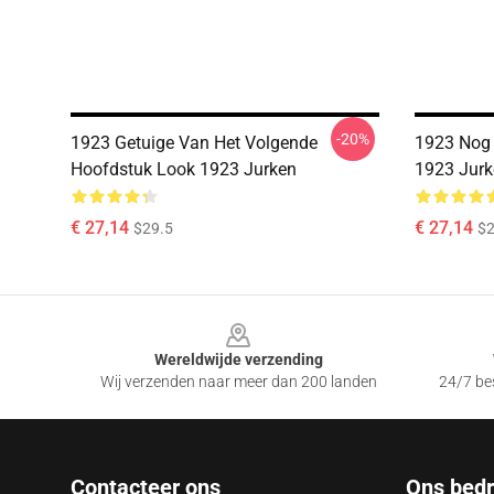
-20%
1923 Getuige Van Het Volgende
1923 Nog 
Hoofdstuk Look 1923 Jurken
1923 Jurk
€ 27,14
€ 27,14
$29.5
$2
Footer
Wereldwijde verzending
Wij verzenden naar meer dan 200 landen
24/7 bes
Contacteer ons
Ons bedri