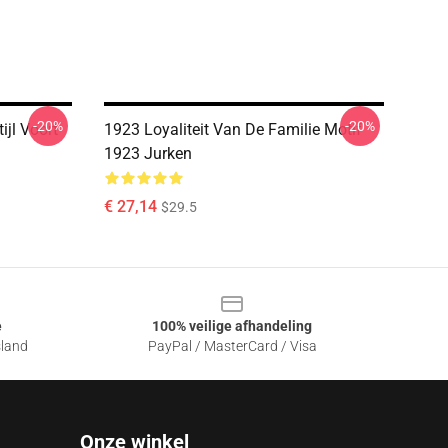
-20%
-20%
ijl Voort
1923 Loyaliteit Van De Familie Motif
1923 Jurken
€ 27,14
$29.5
e
100% veilige afhandeling
sland
PayPal / MasterCard / Visa
Onze winkel