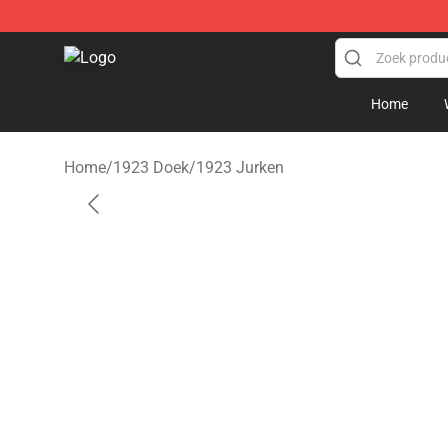
1923 Shop - Official 1923 Merchandise Store
Home
Home
/
1923 Doek
/
1923 Jurken