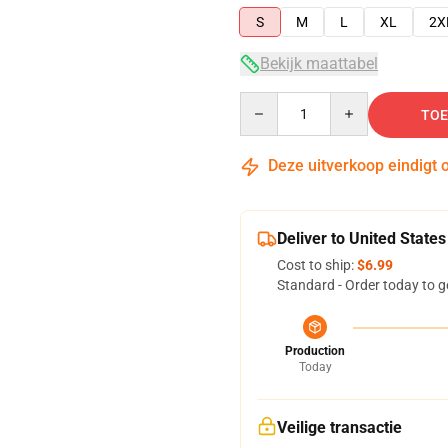
S
M
L
XL
2X
Bekijk maattabel
Quantity
TOE
Deze uitverkoop eindigt 
Deliver to United States
Cost to ship:
$6.99
Standard - Order today to g
Production
Today
Veilige transactie