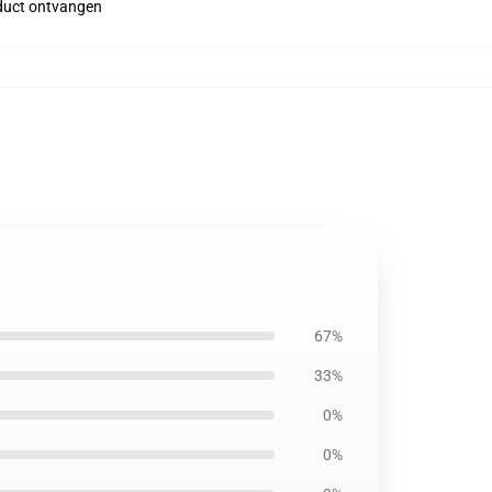
roduct ontvangen
67%
33%
0%
0%