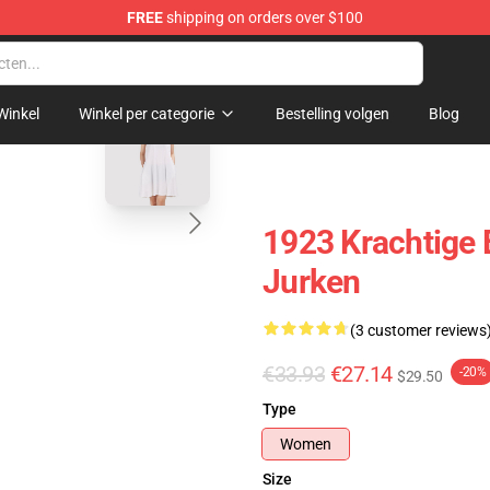
FREE
shipping on orders over $100
blank template
Winkel
Winkel per categorie
Bestelling volgen
Blog
1923 Krachtige
Jurken
(3 customer reviews
€33.93
€27.14
-20%
$29.50
Type
Women
Size