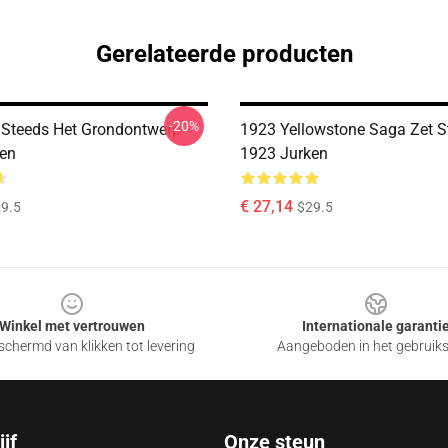
Gerelateerde producten
-20%
Steeds Het Grondontwerp
1923 Yellowstone Saga Zet St
en
1923 Jurken
€ 27,14
9.5
$29.5
Winkel met vertrouwen
Internationale garanti
chermd van klikken tot levering
Aangeboden in het gebruik
jf
Onze steun