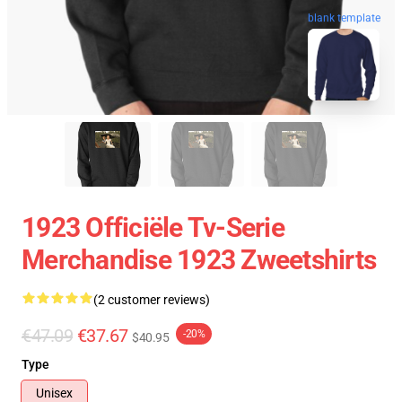
blank template
1923 Officiële Tv-Serie
Merchandise 1923 Zweetshirts
(2 customer reviews)
€47.09
€37.67
-20%
$40.95
Type
Unisex