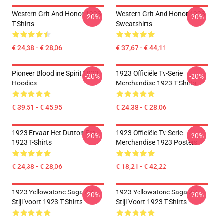
Western Grit And Honor 1923
Western Grit And Honor 1923
-20%
-20%
T-Shirts
Sweatshirts
€ 24,38 - € 28,06
€ 37,67 - € 44,11
Pioneer Bloodline Spirit 1923
1923 Officiële Tv-Serie
-20%
-20%
Hoodies
Merchandise 1923 T-Shirts
€ 39,51 - € 45,95
€ 24,38 - € 28,06
1923 Ervaar Het Dutton Era
1923 Officiële Tv-Serie
-20%
-20%
1923 T-Shirts
Merchandise 1923 Posters
€ 24,38 - € 28,06
€ 18,21 - € 42,22
1923 Yellowstone Saga Zet
1923 Yellowstone Saga Zet
-20%
-20%
Stijl Voort 1923 T-Shirts
Stijl Voort 1923 T-Shirts