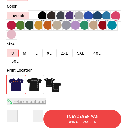
Color
Default
Size
S
M
L
XL
2XL
3XL
4XL
5XL
Print Location
Bekijk maattabel
Quantity
TOEVOEGEN AAN
WINKELWAGEN