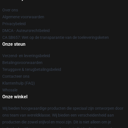
Over ons
Algemene voorwaarden
Privacybeleid
DMCA - Auteursrechtbeleid
CA SB657: Wet op de transparantie van de toeleveringsketen
Onze steun
Verzend- en leveringsbeleid
Betalingsvoorwaarden
Teruggave & terugbetalingsbeleid
Contacteer ons
Klantenhulp (FAQ)
Whosale
Onze winkel
Wij bieden hoogwaardige producten die speciaal zijn ontworpen door
ons team van wereldklasse. Wij bieden een verscheidenheid aan
producten die zowel stijlvol en mooi zijn. Dit is niet alleen om je