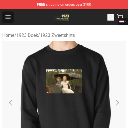
FREE
shipping on orders over $100
1923 Shop - Official 1923 Merchandise Store
Open menu
Home
/
1923 Doek
/
1923 Zweetshirts