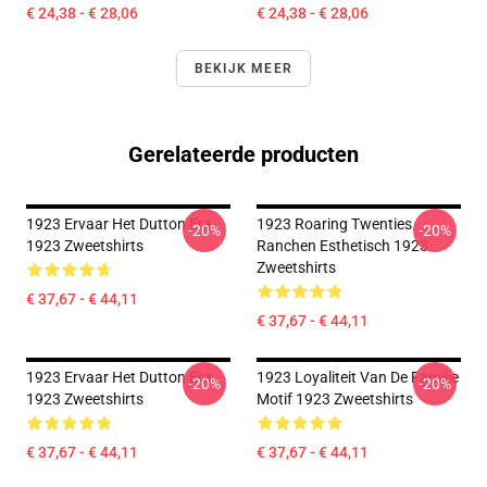
€ 24,38 - € 28,06
€ 24,38 - € 28,06
BEKIJK MEER
Gerelateerde producten
1923 Ervaar Het Dutton Era
1923 Roaring Twenties
-20%
-20%
1923 Zweetshirts
Ranchen Esthetisch 1923
Zweetshirts
€ 37,67 - € 44,11
€ 37,67 - € 44,11
1923 Ervaar Het Dutton Era
1923 Loyaliteit Van De Familie
-20%
-20%
1923 Zweetshirts
Motif 1923 Zweetshirts
€ 37,67 - € 44,11
€ 37,67 - € 44,11