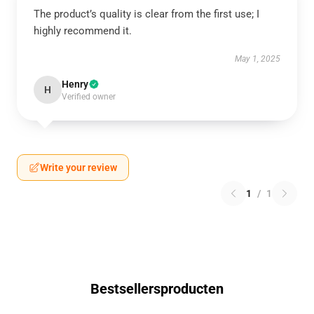
The product’s quality is clear from the first use; I
highly recommend it.
May 1, 2025
Henry
H
Verified owner
Write your review
1
/
1
Bestsellersproducten