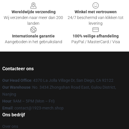
Wereldwijde verzending
Winkel met vertrouwen
Wij verzenden naar meer dan 200
24/7 beschermd van klikken tot
landen
levering
Internationale garantie
100% veilige afhandeling
Aangeboden in het gebruiksland
PayPal / MasterCard / Visa
Contacteer ons
Our Head Office
: 4370 La Jolla Village Dr, San Diego, CA 92122
Our Warehouse
: No. 3434 Zhongshan Road East, Gulou District,
Nanjing
Hour
: 9AM – 5PM (Mon – Fri)
Email
: contact@1923-merch.shop
Ons bedrijf
Over ons