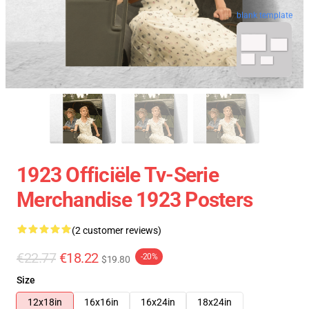
blank template
1923 Officiële Tv-Serie
Merchandise 1923 Posters
(2 customer reviews)
€22.77
€18.22
-20%
$19.80
Size
12x18in
16x16in
16x24in
18x24in