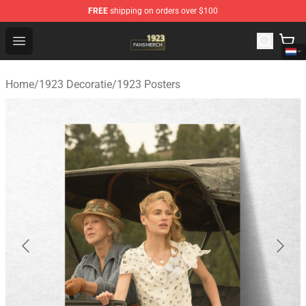
FREE
shipping on orders over $100
1923 Shop - Official 1923 Merchandise Store
Open menu
Home
/
1923 Decoratie
/
1923 Posters