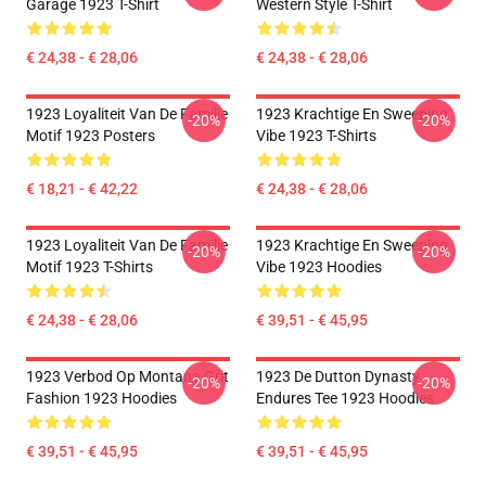
Garage 1923 T-Shirt
Western Style T-Shirt
€ 24,38 - € 28,06
€ 24,38 - € 28,06
1923 Loyaliteit Van De Familie
1923 Krachtige En Sweeping
-20%
-20%
Motif 1923 Posters
Vibe 1923 T-Shirts
€ 18,21 - € 42,22
€ 24,38 - € 28,06
1923 Loyaliteit Van De Familie
1923 Krachtige En Sweeping
-20%
-20%
Motif 1923 T-Shirts
Vibe 1923 Hoodies
€ 24,38 - € 28,06
€ 39,51 - € 45,95
1923 Verbod Op Montana Grit
1923 De Dutton Dynasty
-20%
-20%
Fashion 1923 Hoodies
Endures Tee 1923 Hoodies
€ 39,51 - € 45,95
€ 39,51 - € 45,95