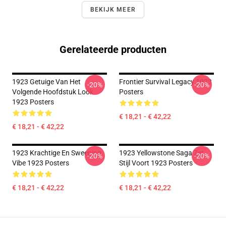
BEKIJK MEER
Gerelateerde producten
1923 Getuige Van Het
Frontier Survival Legacy 1923
-20%
-20%
Volgende Hoofdstuk Look
Posters
1923 Posters
€ 18,21 - € 42,22
€ 18,21 - € 42,22
1923 Krachtige En Sweeping
1923 Yellowstone Saga Zet
-20%
-20%
Vibe 1923 Posters
Stijl Voort 1923 Posters
€ 18,21 - € 42,22
€ 18,21 - € 42,22
Footer