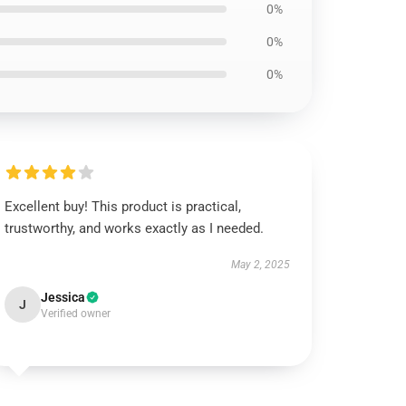
0%
0%
0%
Excellent buy! This product is practical,
trustworthy, and works exactly as I needed.
May 2, 2025
Jessica
J
Verified owner