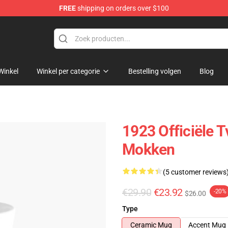
FREE
shipping on orders over $100
Winkel
Winkel per categorie
Bestelling volgen
Blog
1923 Officiële 
Mokken
(5 customer reviews
€29.90
€23.92
-20%
$26.00
Type
Ceramic Mug
Accent Mug