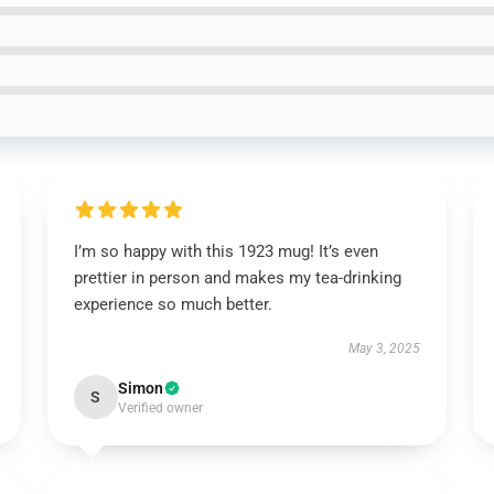
I’m so happy with this 1923 mug! It’s even
prettier in person and makes my tea-drinking
experience so much better.
May 3, 2025
Simon
S
Verified owner