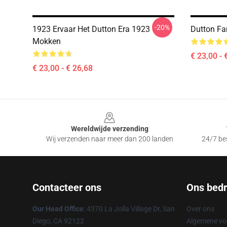
-20%
1923 Ervaar Het Dutton Era 1923
Dutton Fa
Mokken
€ 23,00 - 
€ 23,00 - € 26,68
Footer
Wereldwijde verzending
Wij verzenden naar meer dan 200 landen
24/7 bes
Contacteer ons
Ons bedri
Our Head Office
: 4370 La Jolla Village Dr, San
Over ons
Diego, CA 92122
Algemene v