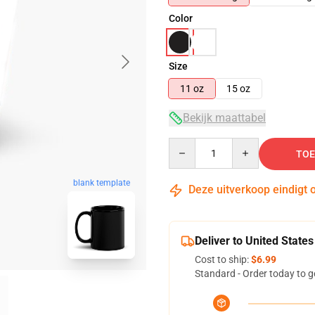
Color
Size
11 oz
15 oz
Bekijk maattabel
Quantity
TOE
blank template
Deze uitverkoop eindigt 
Deliver to United States
Cost to ship:
$6.99
Standard - Order today to g