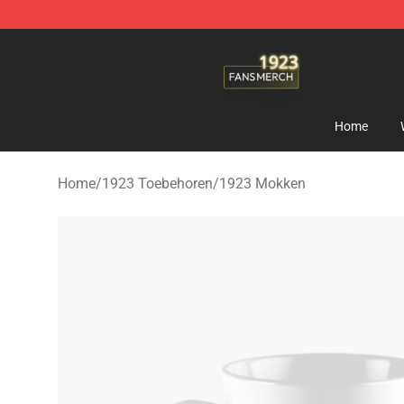
1923 Shop - Official 1923 Merchandise Store
Home
Home
/
1923 Toebehoren
/
1923 Mokken