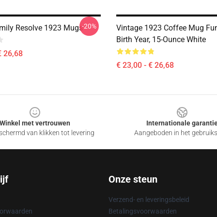
-20%
mily Resolve 1923 Mugs
Vintage 1923 Coffee Mug Fu
Birth Year, 15-Ounce White
€ 26,68
€ 23,00 - € 26,68
Winkel met vertrouwen
Internationale garanti
chermd van klikken tot levering
Aangeboden in het gebruik
jf
Onze steun
Verzend- en leveringsbeleid
oorwaarden
Betalingsvoorwaarden