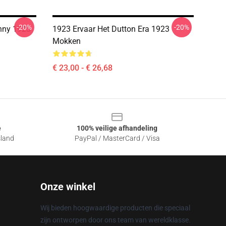
-20%
-20%
nny 1923
1923 Ervaar Het Dutton Era 1923
Mokken
€ 23,00 - € 26,68
e
100% veilige afhandeling
sland
PayPal / MasterCard / Visa
Onze winkel
Wij bieden hoogwaardige producten die speciaal
zijn ontworpen door ons team van wereldklasse.