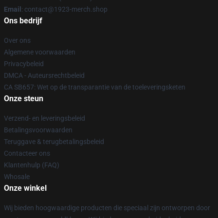
Email
: contact@1923-merch.shop
Ons bedrijf
Over ons
Algemene voorwaarden
Privacybeleid
DMCA - Auteursrechtbeleid
CA SB657: Wet op de transparantie van de toeleveringsketen
Onze steun
Verzend- en leveringsbeleid
Betalingsvoorwaarden
Teruggave & terugbetalingsbeleid
Contacteer ons
Klantenhulp (FAQ)
Whosale
Onze winkel
Wij bieden hoogwaardige producten die speciaal zijn ontworpen door