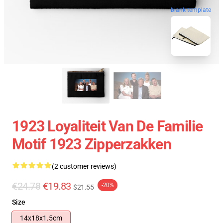
blank template
1923 Loyaliteit Van De Familie
Motif 1923 Zipperzakken
(2 customer reviews)
€24.78
€19.83
-20%
$21.55
Size
14x18x1.5cm