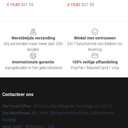
€ 19,82
$21.55
€ 19,82
$21.55
Footer
Wereldwijde verzending
Winkel met vertrouwen
Wij verzenden naar meer dan 200
24/7 beschermd van klikken tot
landen
levering
Internationale garantie
100% veilige afhandeling
Aangeboden in het gebruiksland
PayPal / MasterCard / Visa
Contacteer ons
Our Head Office
: 4370 La Jolla Village Dr, San Diego, CA 92122
Our Warehouse
: No. 3434 Zhongshan Road East, Gulou District,
Nanjing
Hour
: 9AM – 5PM (Mon – Fri)