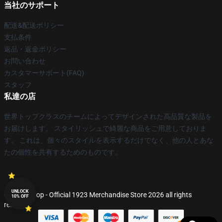
当社のサポート
配送&配送ポリシー
支払条件
返品・返金ポリシー
お問い合わせ
カスタマーサポート(FAQ)
スタッフ
私達の店
世界トップクラスのチームによってデザインされた高品質な製品を
お届けします。 スタイリッシュで綺麗な商品をご用意しておりま
す。 これは、個々のスタイルを表示するだけでなく、他の人とあな
たの個性を共有するためのものです。
UNLOCK
© 1923 Shop - Official 1923 Merchandise Store 2026 all rights
10% OFF
reserved