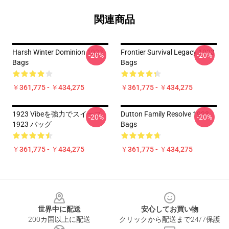
関連商品
Harsh Winter Dominion 1923
Frontier Survival Legacy 1923
-20%
-20%
Bags
Bags
￥361,775 - ￥434,275
￥361,775 - ￥434,275
1923 Vibeを強力でスイープ
Dutton Family Resolve 1923
-20%
-20%
1923 バッグ
Bags
￥361,775 - ￥434,275
￥361,775 - ￥434,275
Footer
世界中に配送
安心してお買い物
200カ国以上に配送
クリックから配送まで24/7保護