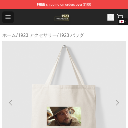
FREE
shipping on orders over $100
1923 Shop - Official 1923 Merchandise Store
Open menu
ホーム
/
1923 アクセサリー
/
1923 バッグ