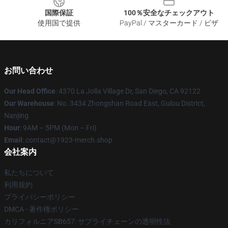
国際保証
100％安全なチェックアウト
使用国で提供
PayPal / マスターカード / ビザ
お問い合わせ
Our Head Office
: 4370 La Jolla Village Dr, San Diego, CA 92122
Our Warehouse
: No. 3434 Zhongshan Road East, Gulou District,
Nanjing
Hour
: 9AM – 5PM (Mon – Fri)
Email
: contact@1923-merch.shop
会社案内
私たちについて
利用規約
プライバシーポリシー
DMCA - 著作権ポリシー
カリフォルニアSB657: サプライチェーンの透明性法