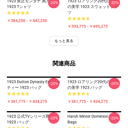
1923 禁止モンタナ 屑方法
1923 ロアリング20代の牧場
-20%
-20%
1923 Tシャツ
の美学 1923 スウェットシャ
ツ
￥384,250 - ￥442,250
￥593,775 - ￥695,275
もっと見る
関連商品
1923 Dutton Dynasty Endures
1923 ロアリング20代の牧場
-20%
-20%
ティー 1923 バッグ
の美学 1923 バッグ
￥361,775 - ￥434,275
￥361,775 - ￥434,275
1923 公式TVシリーズ商品
Harsh Winter Dominion 1923
-20%
-20%
1923 バッグ
Bags