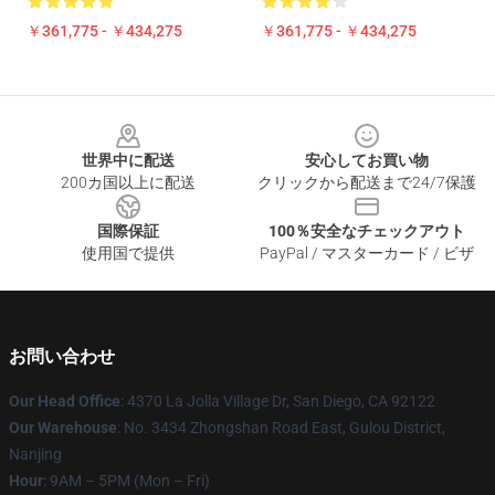
￥361,775 - ￥434,275
￥361,775 - ￥434,275
Footer
世界中に配送
安心してお買い物
200カ国以上に配送
クリックから配送まで24/7保護
国際保証
100％安全なチェックアウト
使用国で提供
PayPal / マスターカード / ビザ
お問い合わせ
Our Head Office
: 4370 La Jolla Village Dr, San Diego, CA 92122
Our Warehouse
: No. 3434 Zhongshan Road East, Gulou District,
Nanjing
Hour
: 9AM – 5PM (Mon – Fri)