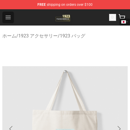
FREE
shipping on orders over $100
1923 Shop - Official 1923 Merchandise Store
Open menu
ホーム
/
1923 アクセサリー
/
1923 バッグ