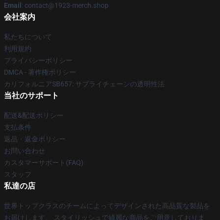
Email
: contact@1923-merch.shop
会社案内
私たちについて
利用規約
プライバシーポリシー
DMCA - 著作権ポリシー
カリフォルニアSB657: サプライチェーンの透明性法
当社のサポート
配送&配送ポリシー
支払条件
返品・返金ポリシー
お問い合わせ
カスタマーサポート(FAQ)
スタッフ
私達の店
世界トップクラスのチームによってデザインされた高品質な製品を
お届けします。 スタイリッシュで綺麗な商品をご用意しておりま