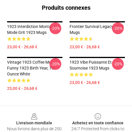
Produits connexes
1923 Interdiction Montana
Frontier Survival Legacy 1923
-20%
-20%
Mode Grit 1923 Mugs
Mugs
23,00 € - 26,68 €
23,00 € - 26,68 €
Vintage 1923 Coffee Mug
1923 Vibe Puissante Et
-20%
-20%
Funny 1923 Birth Year, 15-
Sournoise 1923 Mugs
Ounce White
23,00 € - 26,68 €
23,00 € - 26,68 €
Footer
Livraison mondiale
Achetez en toute confiance
Nous livrons dans plus de 200
24/7 Protected from clicks to