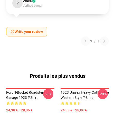
Vince
V
Verified owner
Write your review
1
/
1
Produits les plus vendus
Ford T-Bucket Roadster
1923 Unisex Heavy Cotton Tee
-20%
-20%
Garage 1923 T-Shirt
Western Style T-Shirt
24,38 € - 28,06 €
24,38 € - 28,06 €