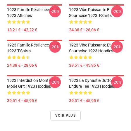
1923 Famille Résilience Motif
1923 Vibe Puissante Et
-20%
-20%
1923 Affiches
Sournoise 1923 T-Shirts
18,21 € - 42,22 €
24,38 € - 28,06 €
1923 Famille Résilience Motif
1923 Vibe Puissante Et
-20%
-20%
1923 T-Shirts
Sournoise 1923 Hoodies
24,38 € - 28,06 €
39,51 € - 45,95 €
1923 Interdiction Montana
1923 La Dynastie Dutton
-20%
-20%
Mode Grit 1923 Hoodies
Endure Tee 1923 Hoodies
39,51 € - 45,95 €
39,51 € - 45,95 €
VOIR PLUS