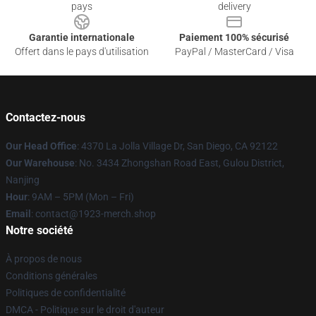
pays
delivery
Garantie internationale
Paiement 100% sécurisé
Offert dans le pays d'utilisation
PayPal / MasterCard / Visa
Contactez-nous
Our Head Office
: 4370 La Jolla Village Dr, San Diego, CA 92122
Our Warehouse
: No. 3434 Zhongshan Road East, Gulou District,
Nanjing
Hour
: 9AM – 5PM (Mon – Fri)
Email
: contact@1923-merch.shop
Notre société
À propos de nous
Conditions générales
Politiques de confidentialité
DMCA - Politique sur le droit d'auteur