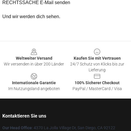
RECHTSSACHE E-Mail senden
Und wir werden dich sehen.
Footer
Weltweiter Versand
Kaufen Sie mit Vertrauen
Wir versenden in über 200 Länder
24/7 Schutz von Klicks bis zur
Lieferung
Internationale Garantie
100% Sicherer Checkout
Im Nutzungsland angeboten
PayPal / MasterCard / Visa
Kontaktieren Sie uns
Our Head Office
: 4370 La Jolla Village Dr, San Diego, CA 92122