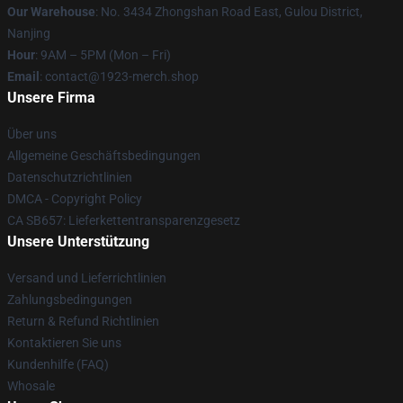
Our Warehouse
: No. 3434 Zhongshan Road East, Gulou District,
Nanjing
Hour
: 9AM – 5PM (Mon – Fri)
Email
: contact@1923-merch.shop
Unsere Firma
Über uns
Allgemeine Geschäftsbedingungen
Datenschutzrichtlinien
DMCA - Copyright Policy
CA SB657: Lieferkettentransparenzgesetz
Unsere Unterstützung
Versand und Lieferrichtlinien
Zahlungsbedingungen
Return & Refund Richtlinien
Kontaktieren Sie uns
Kundenhilfe (FAQ)
Whosale