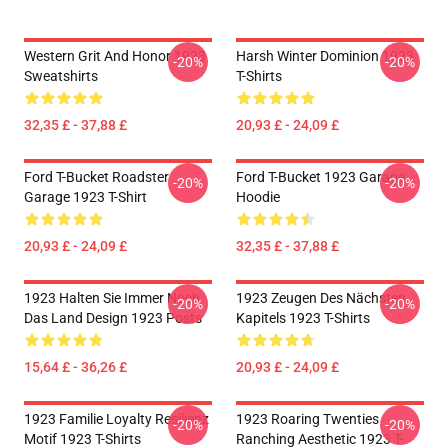
Western Grit And Honor 1923
Harsh Winter Dominion 1923
-20%
-20%
Sweatshirts
T-Shirts
32,35 £ - 37,88 £
20,93 £ - 24,09 £
Ford T-Bucket Roadster
Ford T-Bucket 1923 Garage
-20%
-20%
Garage 1923 T-Shirt
Hoodie
20,93 £ - 24,09 £
32,35 £ - 37,88 £
1923 Halten Sie Immer Noch
1923 Zeugen Des Nächsten
-20%
-20%
Das Land Design 1923 Posts
Kapitels 1923 T-Shirts
15,64 £ - 36,26 £
20,93 £ - 24,09 £
1923 Familie Loyalty Resilienz
1923 Roaring Twenties
-20%
-20%
Motif 1923 T-Shirts
Ranching Aesthetic 1923 T-