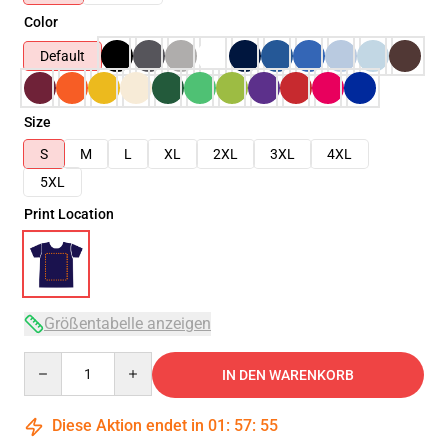
Color
Default
Size
S
M
L
XL
2XL
3XL
4XL
5XL
Print Location
Größentabelle anzeigen
Quantity
IN DEN WARENKORB
Diese Aktion endet in
01
:
57
:
54