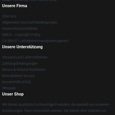
Unsere Firma
Über uns
Allgemeine Geschäftsbedingungen
Datenschutzrichtlinien
DMCA - Copyright Policy
CA SB657: Lieferkettentransparenzgesetz
Unsere Unterstützung
Versand und Lieferrichtlinien
Zahlungsbedingungen
Return & Refund Richtlinien
Kontaktieren Sie uns
Kundenhilfe (FAQ)
Whosale
Unser Shop
Wir bieten qualitativ hochwertige Produkte, die speziell von unserem
erstklassigen Team entwickelt werden. Wir bieten eine Vielzahl von