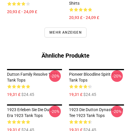
Shirts
20,93 £ - 24,09 £
20,93 £ - 24,09 £
MEHR ANZEIGEN
Ähnliche Produkte
Dutton Family Resolve 1923
Pioneer Bloodline Spirit 1923
-20%
-20%
Tank Tops
Tank Tops
19,31 £
$24.45
19,31 £
$24.45
1923 Erleben Sie Die Dutton
1923 Die Dutton Dynastie Hält
-20%
-20%
Era 1923 Tank Tops
Tee 1923 Tank Tops
19,31 £
$24.45
19,31 £
$24.45