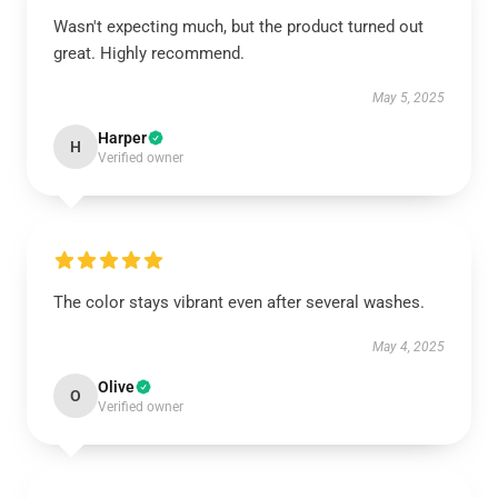
Wasn't expecting much, but the product turned out
great. Highly recommend.
May 5, 2025
Harper
H
Verified owner
The color stays vibrant even after several washes.
May 4, 2025
Olive
O
Verified owner