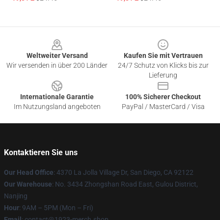
Footer
Weltweiter Versand
Kaufen Sie mit Vertrauen
Wir versenden in über 200 Länder
24/7 Schutz von Klicks bis zur
Lieferung
Internationale Garantie
100% Sicherer Checkout
Im Nutzungsland angeboten
PayPal / MasterCard / Visa
Kontaktieren Sie uns
Our Head Office
: 4370 La Jolla Village Dr, San Diego, CA 92122
Our Warehouse
: No. 3434 Zhongshan Road East, Gulou District,
Nanjing
Hour
: 9AM – 5PM (Mon – Fri)
Email
: contact@1923-merch.shop