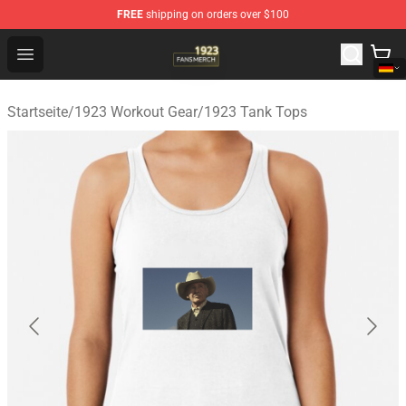
FREE
shipping on orders over $100
1923 Shop - Official 1923 Merchandise Store
Open menu
Startseite
/
1923 Workout Gear
/
1923 Tank Tops