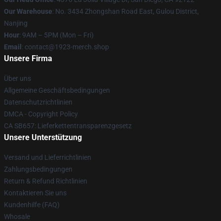
Our Warehouse
: No. 3434 Zhongshan Road East, Gulou District,
Nanjing
Hour
: 9AM – 5PM (Mon – Fri)
Email
: contact@1923-merch.shop
Unsere Firma
Über uns
Allgemeine Geschäftsbedingungen
Datenschutzrichtlinien
DMCA - Copyright Policy
CA SB657: Lieferkettentransparenzgesetz
Unsere Unterstützung
Versand und Lieferrichtlinien
Zahlungsbedingungen
Return & Refund Richtlinien
Kontaktieren Sie uns
Kundenhilfe (FAQ)
Whosale