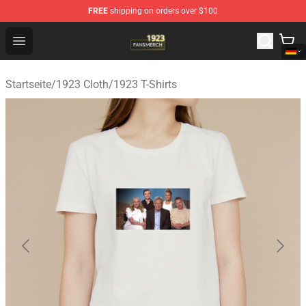
FREE
shipping on orders over $100
1923 Shop - Official 1923 Merchandise Store
Open menu
Startseite
/
1923 Cloth
/
1923 T-Shirts