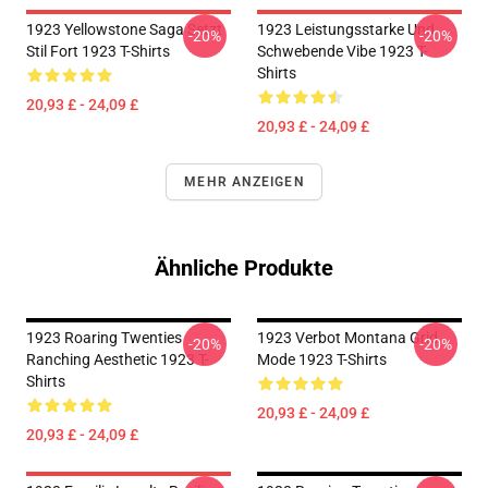
1923 Yellowstone Saga Setzt
1923 Leistungsstarke Und
-20%
-20%
Stil Fort 1923 T-Shirts
Schwebende Vibe 1923 T-
Shirts
20,93 £ - 24,09 £
20,93 £ - 24,09 £
MEHR ANZEIGEN
Ähnliche Produkte
1923 Roaring Twenties
1923 Verbot Montana Grid
-20%
-20%
Ranching Aesthetic 1923 T-
Mode 1923 T-Shirts
Shirts
20,93 £ - 24,09 £
20,93 £ - 24,09 £