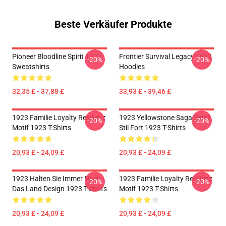
Beste Verkäufer Produkte
Pioneer Bloodline Spirit 1923
Frontier Survival Legacy 1923
-20%
-20%
Sweatshirts
Hoodies
32,35 £ - 37,88 £
33,93 £ - 39,46 £
1923 Familie Loyalty Resilienz
1923 Yellowstone Saga Setzt
-20%
-20%
Motif 1923 T-Shirts
Stil Fort 1923 T-Shirts
20,93 £ - 24,09 £
20,93 £ - 24,09 £
1923 Halten Sie Immer Noch
1923 Familie Loyalty Resilienz
-20%
-20%
Das Land Design 1923 T-Shirts
Motif 1923 T-Shirts
20,93 £ - 24,09 £
20,93 £ - 24,09 £