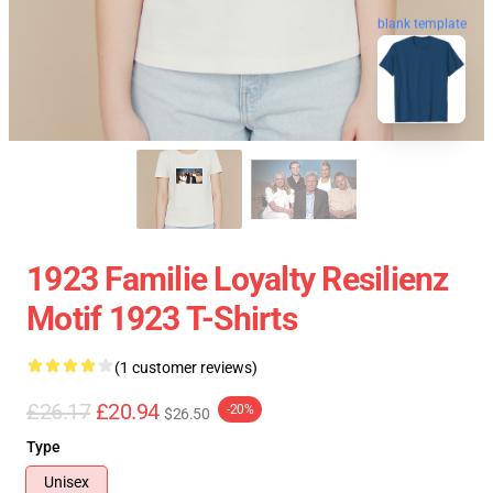
blank template
1923 Familie Loyalty Resilienz
Motif 1923 T-Shirts
(1 customer reviews)
£26.17
£20.94
-20%
$26.50
Type
Unisex