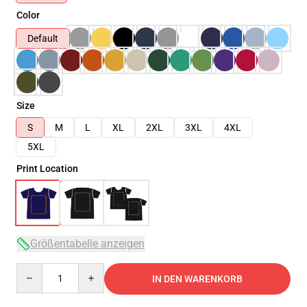
Color
Default
Size
S
M
L
XL
2XL
3XL
4XL
5XL
Print Location
Größentabelle anzeigen
Quantity
IN DEN WARENKORB