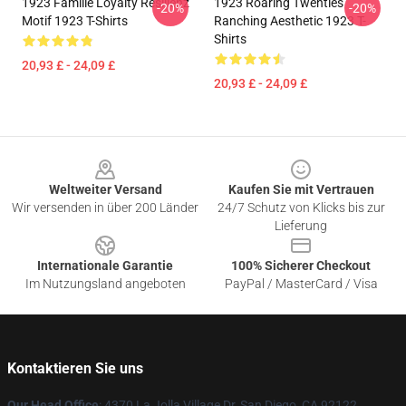
1923 Familie Loyalty Resilienz
1923 Roaring Twenties
-20%
-20%
Motif 1923 T-Shirts
Ranching Aesthetic 1923 T-
Shirts
20,93 £ - 24,09 £
20,93 £ - 24,09 £
Footer
Weltweiter Versand
Kaufen Sie mit Vertrauen
Wir versenden in über 200 Länder
24/7 Schutz von Klicks bis zur
Lieferung
Internationale Garantie
100% Sicherer Checkout
Im Nutzungsland angeboten
PayPal / MasterCard / Visa
Kontaktieren Sie uns
Our Head Office
: 4370 La Jolla Village Dr, San Diego, CA 92122