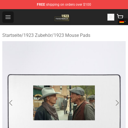
FREE
shipping on orders over $100
1923 Shop - Official 1923 Merchandise Store
Open menu
Startseite
/
1923 Zubehör
/
1923 Mouse Pads