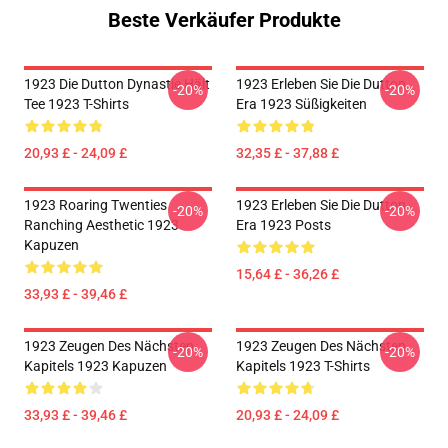
Beste Verkäufer Produkte
1923 Die Dutton Dynastie Hält
1923 Erleben Sie Die Dutton
-20%
-20%
Tee 1923 T-Shirts
Era 1923 Süßigkeiten
20,93 £ - 24,09 £
32,35 £ - 37,88 £
1923 Roaring Twenties
1923 Erleben Sie Die Dutton
-20%
-20%
Ranching Aesthetic 1923
Era 1923 Posts
Kapuzen
15,64 £ - 36,26 £
33,93 £ - 39,46 £
1923 Zeugen Des Nächsten
1923 Zeugen Des Nächsten
-20%
-20%
Kapitels 1923 Kapuzen
Kapitels 1923 T-Shirts
33,93 £ - 39,46 £
20,93 £ - 24,09 £