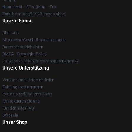
Hour
: 9AM – 5PM (Mon – Fri)
Email
: contact@1923-merch.shop
Unsere Firma
Über uns
Allgemeine Geschäftsbedingungen
Datenschutzrichtlinien
DMCA - Copyright Policy
CA SB657: Lieferkettentransparenzgesetz
Unsere Unterstützung
Versand und Lieferrichtlinien
Zahlungsbedingungen
Return & Refund Richtlinien
Kontaktieren Sie uns
Kundenhilfe (FAQ)
Whosale
Unser Shop