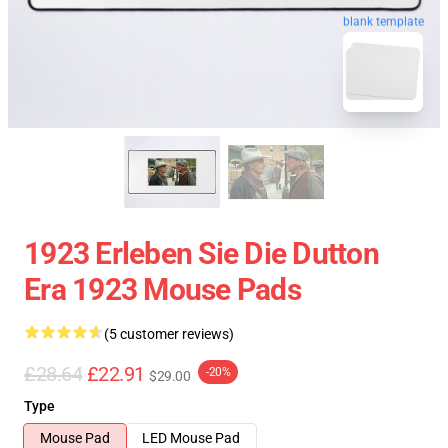
blank template
1923 Erleben Sie Die Dutton
Era 1923 Mouse Pads
(5 customer reviews)
£28.64
£22.91
-20%
$29.00
Type
Mouse Pad
LED Mouse Pad