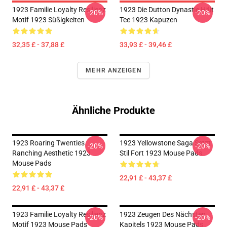
1923 Familie Loyalty Resilienz
1923 Die Dutton Dynastie Hält
-20%
-20%
Motif 1923 Süßigkeiten
Tee 1923 Kapuzen
32,35 £ - 37,88 £
33,93 £ - 39,46 £
MEHR ANZEIGEN
Ähnliche Produkte
1923 Roaring Twenties
1923 Yellowstone Saga Setzt
-20%
-20%
Ranching Aesthetic 1923
Stil Fort 1923 Mouse Pads
Mouse Pads
22,91 £ - 43,37 £
22,91 £ - 43,37 £
1923 Familie Loyalty Resilienz
1923 Zeugen Des Nächsten
-20%
-20%
Motif 1923 Mouse Pads
Kapitels 1923 Mouse Pads