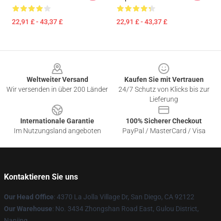
22,91 £ - 43,37 £
22,91 £ - 43,37 £
Footer
Weltweiter Versand
Kaufen Sie mit Vertrauen
Wir versenden in über 200 Länder
24/7 Schutz von Klicks bis zur
Lieferung
Internationale Garantie
100% Sicherer Checkout
Im Nutzungsland angeboten
PayPal / MasterCard / Visa
Kontaktieren Sie uns
Our Head Office
: 4370 La Jolla Village Dr, San Diego, CA 92122
Our Warehouse
: No. 3434 Zhongshan Road East, Gulou District,
Nanjing