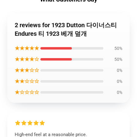
2 reviews for 1923 Dutton 다이너스티
Endures 티 1923 베개 덮개
★★★★★
50%
★★★★☆
50%
★★★☆☆
0%
★★☆☆☆
0%
★☆☆☆☆
0%
High-end feel at a reasonable price.