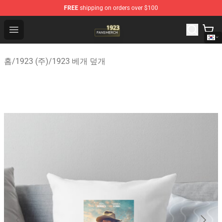
FREE
shipping on orders over $100
1923 Shop - Official 1923 Merchandise Store
Open menu
홈
/
1923 (주)
/
1923 베개 덮개