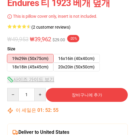
Endures 티 1923 베개 덮개
This is pillow cover only, insert is not included.
(2 customer reviews)
₩49,953
₩39,962
-20%
$29.00
Size
19x29in (50x75cm)
16x16in (40x40cm)
18x18in (45x45cm)
20x20in (50x50cm)
사이즈 가이드 보기
Quantity
장바구니에 추가
이 세일은
01
:
52
:
54
Deliver to United States