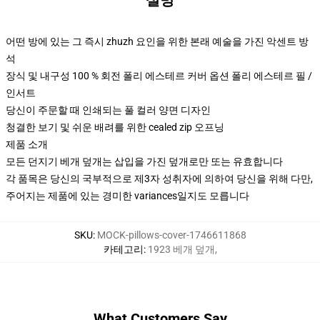
설명
어떤 방에 있는 그 즉시 zhuzh 요인을 위한 본래 예술을 가진 악센트 방
석
장식 및 내구성 100 % 회전 폴리 에스테르 커버 옵션 폴리 에스테르 필 /
인서트
당신이 주문할 때 인쇄되는 풀 컬러 양면 디자인
청결한 보기 및 쉬운 배려를 위한 cealed zip 오프닝
제품 소개
모든 던지기 베개 덮개는 삽입을 가진 덮개로만 또는 유효합니다
각 품목은 당신의 국부적으로 제3자 성취자에 의하여 당신을 위해 다만,
주어지는 제품에 있는 경미한 variances일지도 모릅니다
SKU
:
MOCK-pillows-cover-1746611868
카테고리
:
1923 베개 덮개
,
What Customers Say