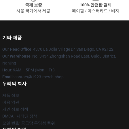
국제 보증
100% 안전한 결제
사용 국가에서 제공
페이팔 / 마스터카드 / 비자
기타 제품
Our Head Office
: 4370 La Jolla Village Dr, San Diego, CA 92122
Our Warehouse
: No. 3434 Zhongshan Road East, Gulou District,
Nanjing
Hour
: 9AM – 5PM (Mon – Fri)
Email
: contact@1923-merch.shop
우리의 회사
제품 정보
이용 약관
개인 정보 정책
DMCA - 저작권 정책
모델 번호: 공급망 투명성 행위