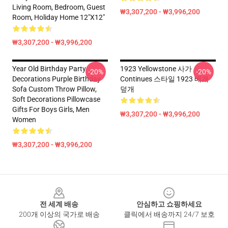
Living Room, Bedroom, Guest
₩3,307,200 - ₩3,996,200
Room, Holiday Home 12"x12"
₩3,307,200 - ₩3,996,200
Year Old Birthday Party
1923 Yellowstone 사가
-20%
-20%
Decorations Purple Birthday
Continues 스타일 1923 베개
Sofa Custom Throw Pillow,
덮개
Soft Decorations Pillowcase
Gifts For Boys Girls, Men
₩3,307,200 - ₩3,996,200
Women
₩3,307,200 - ₩3,996,200
Footer
전 세계 배송
안심하고 쇼핑하세요
200개 이상의 국가로 배송
클릭에서 배송까지 24/7 보호