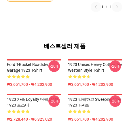
1
/
1
베스트셀러 제품
Ford T-Bucket Roadster
1923 Unisex Heavy Cotton Tee
-20%
-20%
Garage 1923 T-Shirt
Western Style T-Shirt
₩3,651,700 - ₩4,202,900
₩3,651,700 - ₩4,202,900
1923 가족 Loyalty 탄력 Motif
1923 강력하고 Sweeping Vibe
-20%
-20%
1923 포스터
1923 T-셔츠
₩2,728,440 - ₩6,325,020
₩3,651,700 - ₩4,202,900