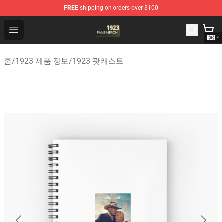
FREE
shipping on orders over $100
1923 Shop - Official 1923 Merchandise Store
Open menu
홈
/
1923 제품 정보
/
1923 팟캐스트