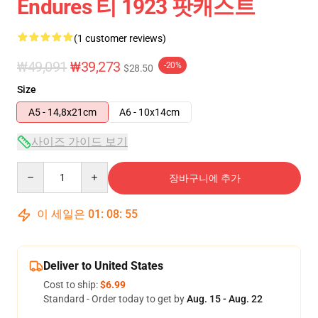
Endures 티 1923 팟캐스트
(1 customer reviews)
₩49,091
₩39,273
-20%
$28.50
Size
A5 - 14,8x21cm
A6 - 10x14cm
사이즈 가이드 보기
Quantity
장바구니에 추가
이 세일은
01
:
08
:
55
Deliver to United States
Cost to ship:
$6.99
Standard - Order today to get by
Aug. 15 - Aug. 22