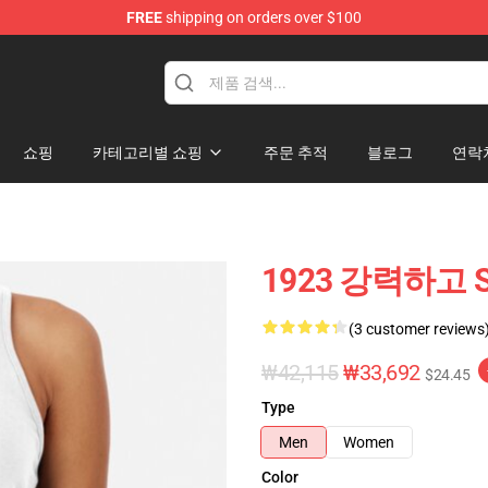
FREE
shipping on orders over $100
쇼핑
카테고리별 쇼핑
주문 추적
블로그
연락
1923 강력하고 Sw
(3 customer reviews
₩42,115
₩33,692
$24.45
Type
Men
Women
Color