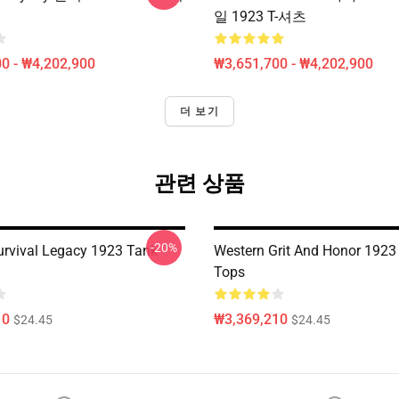
일 1923 T-셔츠
0 - ₩4,202,900
₩3,651,700 - ₩4,202,900
더 보기
관련 상품
-20%
Survival Legacy 1923 Tank
Western Grit And Honor 1923
Tops
10
₩3,369,210
$24.45
$24.45