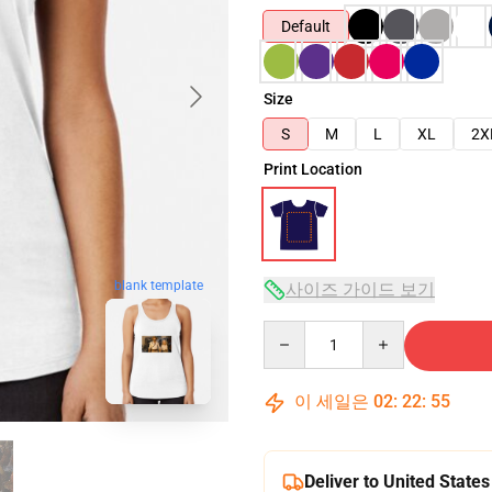
Default
Size
S
M
L
XL
2X
Print Location
blank template
사이즈 가이드 보기
Quantity
이 세일은
02
:
22
:
54
Deliver to United States