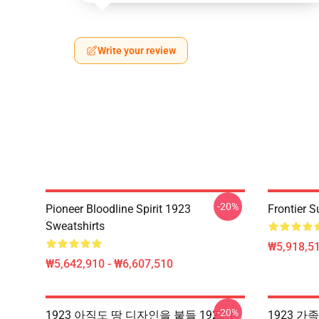
Write your review
-20%
Pioneer Bloodline Spirit 1923
Frontier 
Sweatshirts
₩5,918,51
₩5,642,910 - ₩6,607,510
-20%
1923 아직도 땅 디자인을 붙들 1923 T-
1923 가족 