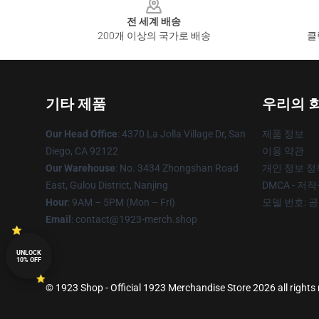
전 세계 배송
200개 이상의 국가로 배송
클
기타 제품
우리의 
Our Head Office
: 4370 La Jolla Village Dr, San
제품 정보
Diego, CA 92122
이용 약관
Our Warehouse
: No. 3434 Zhongshan Road
개인 정보 정
East, Gulou District, Nanjing
DMCA - 저
Hour
: 9AM – 5PM (Mon – Fri)
모델 번호: 
Email
: contact@1923-merch.shop
UNLOCK
10% OFF
© 1923 Shop - Official 1923 Merchandise Store 2026 all rights