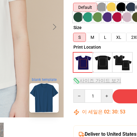
Default
Size
S
M
L
XL
2X
Print Location
blank template
사이즈 가이드 보기
Quantity
이 세일은
02
:
30
:
51
Deliver to United States