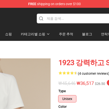
FREE
shipping on orders over $100
쇼핑
카테고리별 쇼핑
주문 추적
블로그
연락
1923 강력하고 Sw
(4 customer reviews
₩45,646
₩36,517
$26.50
Type
Unisex
Color