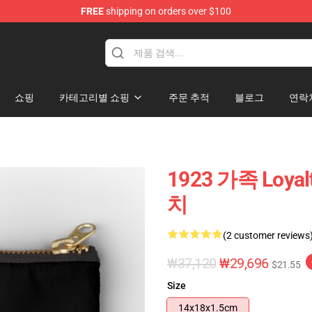
FREE
shipping on orders over $100
쇼핑
카테고리별 쇼핑
주문 추적
블로그
연락
1923 가족 Loya
치
(2 customer reviews
₩37,120
₩29,696
$21.55
Size
14x18x1.5cm