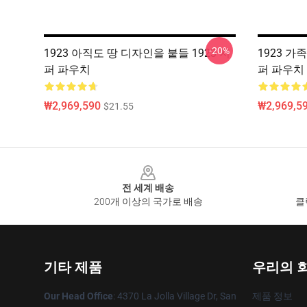
-20%
1923 아직도 땅 디자인을 붙들 1923 지
1923 가족 
퍼 파우치
퍼 파우치
₩2,969,590
₩2,969,5
$21.55
Footer
전 세계 배송
200개 이상의 국가로 배송
클
기타 제품
우리의 
Our Head Office
: 4370 La Jolla Village Dr, San
제품 정보