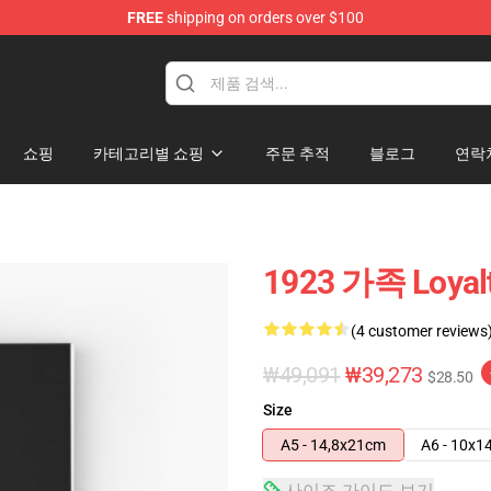
FREE
shipping on orders over $100
쇼핑
카테고리별 쇼핑
주문 추적
블로그
연락
1923 가족 Loya
(4 customer reviews
₩49,091
₩39,273
$28.50
Size
A5 - 14,8x21cm
A6 - 10x1
사이즈 가이드 보기