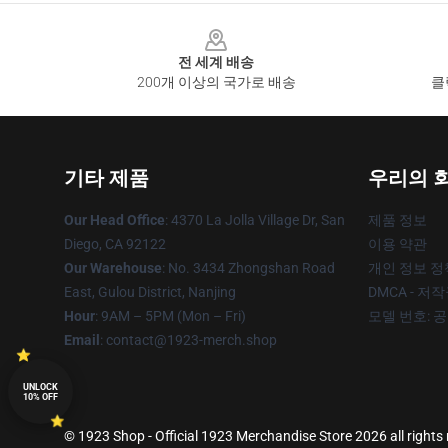
Footer
전 세계 배송
200개 이상의 국가로 배송
클
기타 제품
우리의 
Our Head Office
: 4370 La Jolla Village Dr, San
제품 정보
Diego, CA 92122
이용 약관
Our Warehouse
: No. 3434 Zhongshan Road
개인 정보 정
East, Gulou District, Nanjing
DMCA - 저
Hour
: 9AM – 5PM (Mon – Fri)
모델 번호: 
Email
: contact@1923-merch.shop
UNLOCK
10% OFF
© 1923 Shop - Official 1923 Merchandise Store 2026 all rights