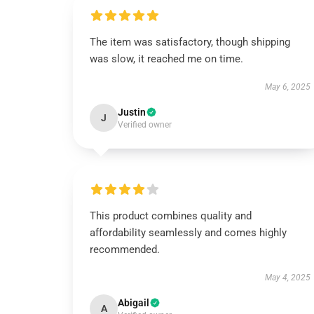
The item was satisfactory, though shipping
was slow, it reached me on time.
May 6, 2025
Justin
J
Verified owner
This product combines quality and
affordability seamlessly and comes highly
recommended.
May 4, 2025
Abigail
A