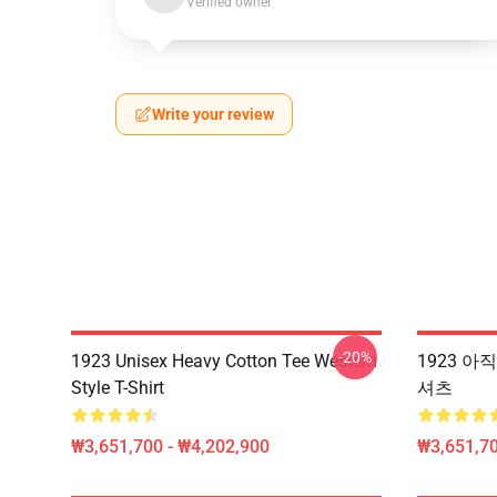
Verified owner
Write your review
-20%
1923 Unisex Heavy Cotton Tee Western
1923 아
Style T-Shirt
셔츠
₩3,651,700 - ₩4,202,900
₩3,651,70