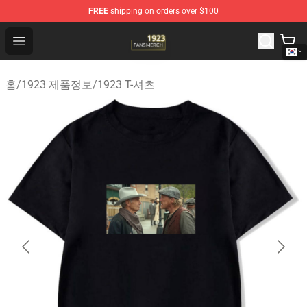
FREE
shipping on orders over $100
1923 Shop - Official 1923 Merchandise Store
Open menu
홈
/
1923 제품정보
/
1923 T-셔츠