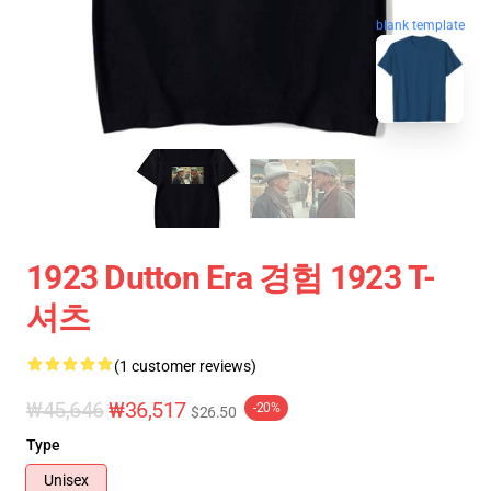
blank template
1923 Dutton Era 경험 1923 T-
셔츠
(1 customer reviews)
₩45,646
₩36,517
-20%
$26.50
Type
Unisex