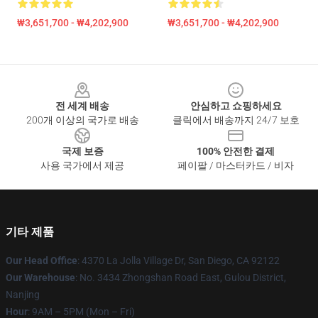
₩3,651,700 - ₩4,202,900
₩3,651,700 - ₩4,202,900
Footer
전 세계 배송
안심하고 쇼핑하세요
200개 이상의 국가로 배송
클릭에서 배송까지 24/7 보호
국제 보증
100% 안전한 결제
사용 국가에서 제공
페이팔 / 마스터카드 / 비자
기타 제품
Our Head Office
: 4370 La Jolla Village Dr, San Diego, CA 92122
Our Warehouse
: No. 3434 Zhongshan Road East, Gulou District,
Nanjing
Hour
: 9AM – 5PM (Mon – Fri)