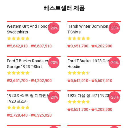
베스트셀러 제품
Western Grit And Honor 1923
Harsh Winter Dominion 1923
-20%
-20%
Sweatshirts
T-Shirts
₩5,642,910 - ₩6,607,510
₩3,651,700 - ₩4,202,900
Ford T-Bucket Roadster
Ford T-Bucket 1923 Garage
-20%
-20%
Garage 1923 T-Shirt
Hoodie
₩3,651,700 - ₩4,202,900
₩5,642,910 - ₩6,607,510
1923 아직도 땅 디자인을 붙들
1923 다음 장 보기 1923 T-셔츠
-20%
-20%
1923 포스터
₩3,651,700 - ₩4,202,900
₩2,728,440 - ₩6,325,020