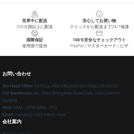
Footer
世界中に配送
安心してお買い物
200カ国以上に配送
クリックから配送まで24/7保護
国際保証
100％安全なチェックアウト
使用国で提供
PayPal / マスターカード / ビザ
お問い合わせ
Our Head Office
: 4370 La Jolla Village Dr, San Diego, CA 92122
Our Warehouse
: No. 3434 Zhongshan Road East, Gulou District,
Nanjing
Hour
: 9AM – 5PM (Mon – Fri)
Email
: contact@1923-merch.shop
会社案内
私たちについて