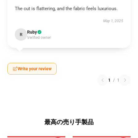
The cut is flattering, and the fabric feels luxurious.
May 1, 2025
Ruby
R
Verified owner
Write your review
1
/
1
最高の売り手製品