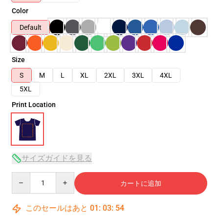
Color
Default
Size
S
M
L
XL
2XL
3XL
4XL
5XL
Print Location
サイズガイドを見る
Quantity
カートに追加
このセールはあと
01
:
03
:
54