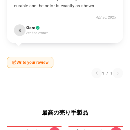
durable and the color is exactly as shown.
Apr 30, 2025
Kiera
K
Verified owner
Write your review
1
/
1
最高の売り手製品