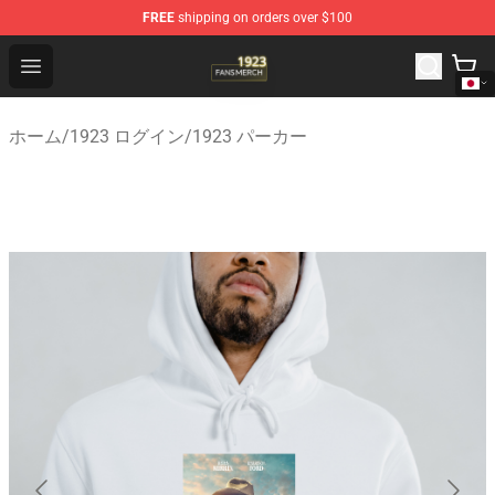
FREE
shipping on orders over $100
1923 Shop - Official 1923 Merchandise Store
Open menu
ホーム
/
1923 ログイン
/
1923 パーカー