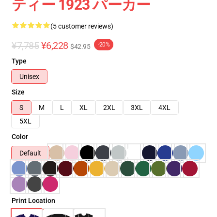
ティー 1923 パーカー
(5 customer reviews)
¥7,785
¥6,228
-20%
$42.95
Type
Unisex
Size
S
M
L
XL
2XL
3XL
4XL
5XL
Color
Default
Print Location