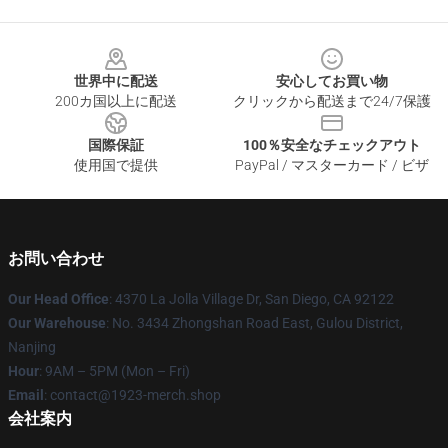
Footer
世界中に配送
安心してお買い物
200カ国以上に配送
クリックから配送まで24/7保護
国際保証
100％安全なチェックアウト
使用国で提供
PayPal / マスターカード / ビザ
お問い合わせ
Our Head Office
: 4370 La Jolla Village Dr, San Diego, CA 92122
Our Warehouse
: No. 3434 Zhongshan Road East, Gulou District,
Nanjing
Hour
: 9AM – 5PM (Mon – Fri)
Email
: contact@1923-merch.shop
会社案内