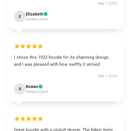
May 1, 2025
Elizabeth
E
Verified owner
I chose this 1923 hoodie for its charming design,
and I was pleased with how swiftly it arrived.
May 1, 2025
Rowan
R
Verified owner
Great hoodie with a stylish design. The fabric feels