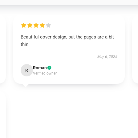
Beautiful cover design, but the pages are a bit
thin.
May 6, 2025
Roman
R
Verified owner