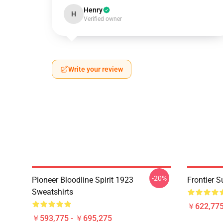
Henry
H
Verified owner
Write your review
-20%
Pioneer Bloodline Spirit 1923
Frontier 
Sweatshirts
￥622,775
￥593,775 - ￥695,275