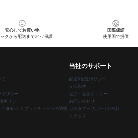
安心してお買い物
国際保証
ックから配送まで24/7保護
使用国で提供
当社のサポート
いて
配送&配送ポリシー
支払条件
ーポリシー
返品・返金ポリシー
著作権ポリシー
お問い合わせ
アSB657: サプライチェーンの透明
カスタマーサポート(FAQ)
スタッフ