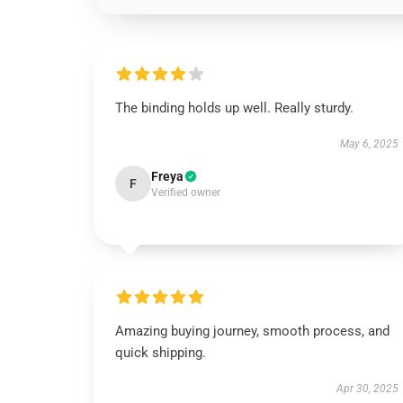
The binding holds up well. Really sturdy.
May 6, 2025
Freya
F
Verified owner
Amazing buying journey, smooth process, and
quick shipping.
Apr 30, 2025