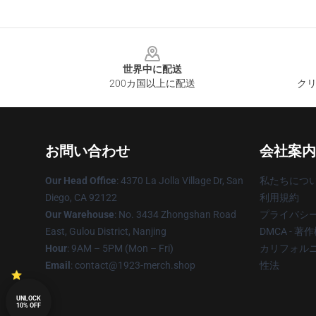
Footer
世界中に配送
200カ国以上に配送
クリ
お問い合わせ
会社案内
Our Head Office
: 4370 La Jolla Village Dr, San
私たちにつ
Diego, CA 92122
利用規約
Our Warehouse
: No. 3434 Zhongshan Road
プライバシ
East, Gulou District, Nanjing
DMCA - 
Hour
: 9AM – 5PM (Mon – Fri)
カリフォルニ
Email
: contact@1923-merch.shop
性法
UNLOCK
10% OFF