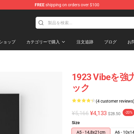
FREE
shipping on orders over $100
ショップ
カテゴリーで購入
注文追跡
ブログ
お
1923 Vibe
ック
(4 customer reviews
¥5,166
¥4,133
-20%
$28.50
Size
A5 - 14,8x21cm
A6 - 10x1