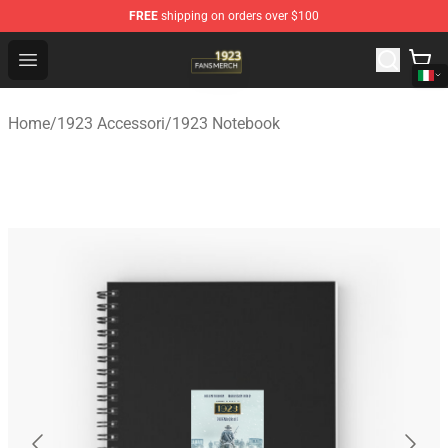
FREE
shipping on orders over $100
1923 Shop - Official 1923 Merchandise Store
Open menu
Home
/
1923 Accessori
/
1923 Notebook