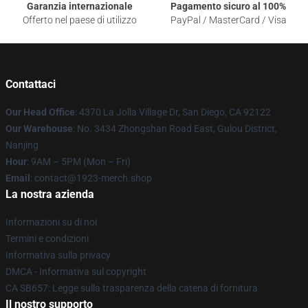
Garanzia internazionale
Pagamento sicuro al 100%
Offerto nel paese di utilizzo
PayPal / MasterCard / Visa
Contattaci
Our Head Office
: 4370 La Jolla Village Dr, San Diego, CA 92122
Our Warehouse
: No. 3434 Zhongshan Road East, Gulou District,
Nanjing
Hour
: 9AM – 5PM (Mon – Fri)
Email
: contact@1923-merch.shop
La nostra azienda
Informazioni su di noi
Termini e condizioni
Informativa sulla privacy
DMCA - Informativa sul copyright
CA SB657: Legge sulla trasparenza della catena di fornitura
Il nostro supporto