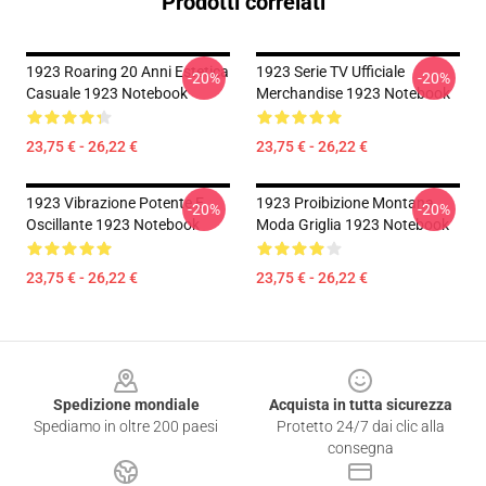
Prodotti correlati
1923 Roaring 20 Anni Estetica
1923 Serie TV Ufficiale
-20%
-20%
Casuale 1923 Notebook
Merchandise 1923 Notebook
23,75 € - 26,22 €
23,75 € - 26,22 €
1923 Vibrazione Potente E
1923 Proibizione Montana
-20%
-20%
Oscillante 1923 Notebook
Moda Griglia 1923 Notebook
23,75 € - 26,22 €
23,75 € - 26,22 €
Footer
Spedizione mondiale
Acquista in tutta sicurezza
Spediamo in oltre 200 paesi
Protetto 24/7 dai clic alla
consegna