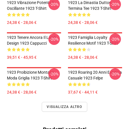
1923 Vibrazione Potente E
1923 La Dinastia Dutton
-20%
-20%
Oscillante 1923 T-Shirt
Termina Tee 1923 T-Shirt
24,38 € - 28,06 €
24,38 € - 28,06 €
1923 Tenere Ancora Il Land
1923 Famiglia Loyalty
-20%
-20%
Design 1923 Cappucci
Resilience Motif 1923 T-Shirt
39,51 € - 45,95 €
24,38 € - 28,06 €
1923 Proibizione Montana
1923 Roaring 20 Anni Estetica
-20%
-20%
Moda Griglia 1923 T-Shirt
Casuale 1923 Felpe
24,38 € - 28,06 €
37,67 € - 44,11 €
VISUALIZZA ALTRO