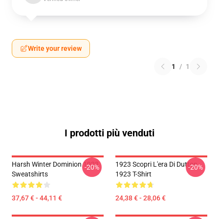
Write your review
1
/
1
I prodotti più venduti
Harsh Winter Dominion 1923
1923 Scopri L'era Di Dutton
-20%
-20%
Sweatshirts
1923 T-Shirt
37,67 € - 44,11 €
24,38 € - 28,06 €