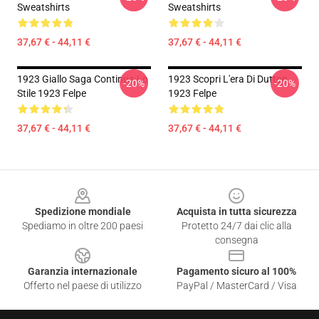
Sweatshirts
Sweatshirts
37,67 € - 44,11 €
37,67 € - 44,11 €
1923 Giallo Saga Continua Lo
1923 Scopri L'era Di Dutton
-20%
-20%
Stile 1923 Felpe
1923 Felpe
37,67 € - 44,11 €
37,67 € - 44,11 €
Footer
Spedizione mondiale
Acquista in tutta sicurezza
Spediamo in oltre 200 paesi
Protetto 24/7 dai clic alla
consegna
Garanzia internazionale
Pagamento sicuro al 100%
Offerto nel paese di utilizzo
PayPal / MasterCard / Visa