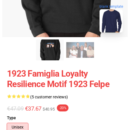
blank template
1923 Famiglia Loyalty
Resilience Motif 1923 Felpe
(5 customer reviews)
€47.09
€37.67
-20%
$40.95
Type
Unisex