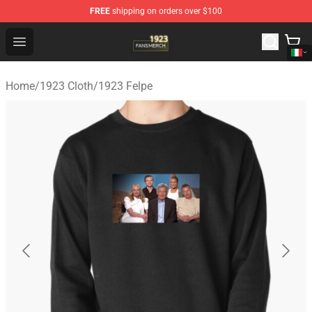
FREE
shipping on orders over $100
1923 Shop - Official 1923 Merchandise Store
Open menu
Home
/
1923 Cloth
/
1923 Felpe