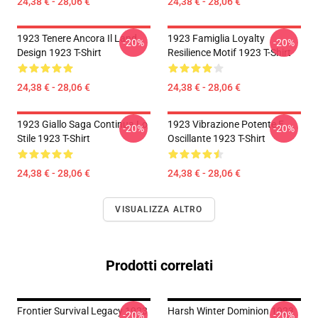
24,38 € - 28,06 €
24,38 € - 28,06 €
1923 Tenere Ancora Il Land
1923 Famiglia Loyalty
-20%
-20%
Design 1923 T-Shirt
Resilience Motif 1923 T-Shirt
24,38 € - 28,06 €
24,38 € - 28,06 €
1923 Giallo Saga Continua Lo
1923 Vibrazione Potente E
-20%
-20%
Stile 1923 T-Shirt
Oscillante 1923 T-Shirt
24,38 € - 28,06 €
24,38 € - 28,06 €
VISUALIZZA ALTRO
Prodotti correlati
Frontier Survival Legacy 1923
Harsh Winter Dominion 1923
-20%
-20%