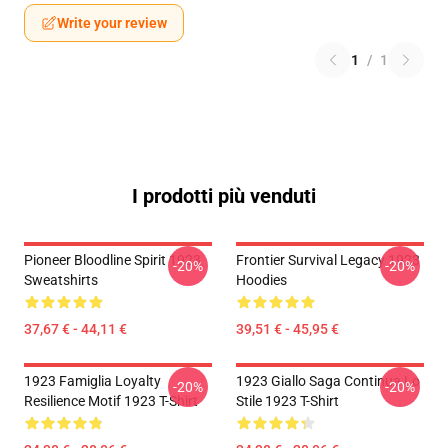
Write your review
1
/
1
I prodotti più venduti
Pioneer Bloodline Spirit 1923
Frontier Survival Legacy 1923
-20%
-20%
Sweatshirts
Hoodies
37,67 € - 44,11 €
39,51 € - 45,95 €
1923 Famiglia Loyalty
1923 Giallo Saga Continua Lo
-20%
-20%
Resilience Motif 1923 T-Shirt
Stile 1923 T-Shirt