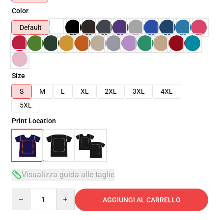
Color
Default
Size
S
M
L
XL
2XL
3XL
4XL
5XL
Print Location
Visualizza guida alle taglie
Quantity
AGGIUNGI AL CARRELLO