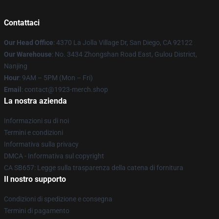
Contattaci
Our Head Office
: 4370 La Jolla Village Dr, San Diego, CA 92122
Our Warehouse
: No. 3434 Zhongshan Road East, Gulou District,
Nanjing
Hour
: 9AM – 5PM (Mon – Fri)
Email
: contact@1923-merch.shop
La nostra azienda
Informazioni su di noi
Termini e condizioni
Informativa sulla privacy
DMCA - Informativa sul copyright
CA SB657: Legge sulla trasparenza della catena di fornitura
Il nostro supporto
Condizioni di spedizione e consegna
Termini di pagamento