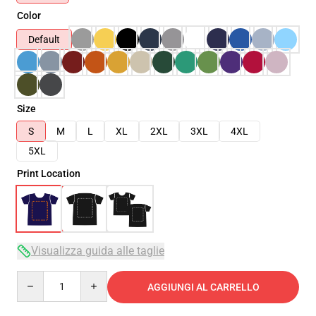
Color
Default
Size
S
M
L
XL
2XL
3XL
4XL
5XL
Print Location
Visualizza guida alle taglie
Quantity
AGGIUNGI AL CARRELLO