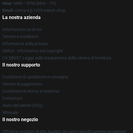
Hour
: 9AM – 5PM (Mon – Fri)
Email
: contact@1923-merch.shop
La nostra azienda
Informazioni su di noi
Termini e condizioni
Informativa sulla privacy
DMCA - Informativa sul copyright
CA SB657: Legge sulla trasparenza della catena di fornitura
Il nostro supporto
Condizioni di spedizione e consegna
Termini di pagamento
Condizioni di ritorno e rimborso
Contattaci
Aiuto del cliente (FAQ)
Whosale
Il nostro negozio
Offriamo prodotti di alta qualità che sono specificamente progettati