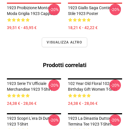
1923 Proibizione Montana
1923 Giallo Saga Continua Lo
-20%
-20%
Moda Griglia 1923 Cappucci
Stile 1923 Poster
39,51 € - 45,95 €
18,21 € - 42,22 €
VISUALIZZA ALTRO
Prodotti correlati
1923 Serie TV Ufficiale
102 Year Old Floral 102nd
-20%
-20%
Merchandise 1923 T-Shirt
Birthday Gift Women T-Shirt
24,38 € - 28,06 €
24,38 € - 28,06 €
1923 Scopri L'era Di Dutton
1923 La Dinastia Dutton
-20%
-20%
1923 T-Shirt
Termina Tee 1923 T-Shirt