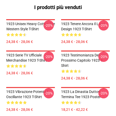
I prodotti più venduti
1923 Unisex Heavy Cotton Tee
1923 Tenere Ancora Il Land
-20%
-20%
Western Style T-Shirt
Design 1923 T-Shirt
24,38 € - 28,06 €
24,38 € - 28,06 €
1923 Serie TV Ufficiale
1923 Testimonianza Del
-20%
-20%
Merchandise 1923 T-Shirt
Prossimo Capitolo 1923 T-
Shirt
24,38 € - 28,06 €
24,38 € - 28,06 €
1923 Vibrazione Potente E
1923 La Dinastia Dutton
-20%
-20%
Oscillante 1923 T-Shirt
Termina Tee 1923 Poster
24,38 € - 28,06 €
18,21 € - 42,22 €