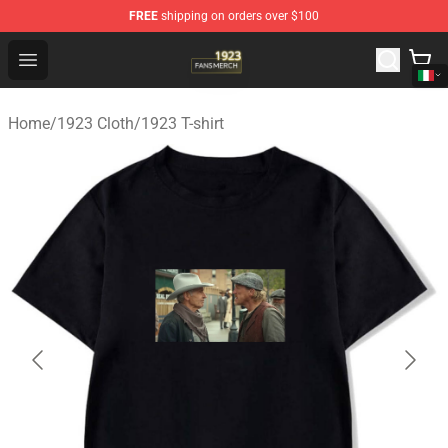
FREE
shipping on orders over $100
1923 Shop - Official 1923 Merchandise Store
Open menu
Home
/
1923 Cloth
/
1923 T-shirt