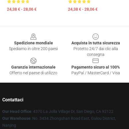
24,38 € - 28,06 €
24,38 € - 28,06 €
Footer
Spedizione mondiale
Acquista in tutta sicurezza
Spediamo in oltre 200 paesi
Protetto 24/7 dai clic alla
consegna
Garanzia internazionale
Pagamento sicuro al 100%
Offerto nel paese di utilizzo
PayPal / MasterCard / Visa
Contattaci
Our Head Office
: 4370 La Jolla Village Dr, San Diego, CA 92122
Our Warehouse
: No. 3434 Zhongshan Road East, Gulou District,
Nanjing