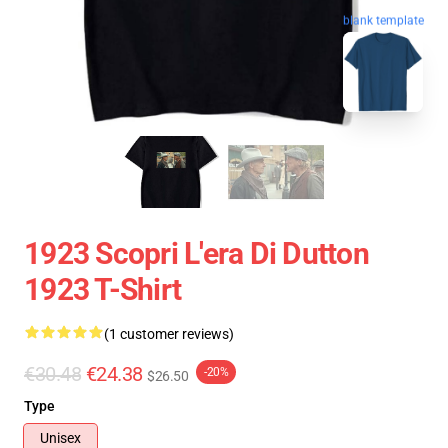
blank template
1923 Scopri L'era Di Dutton
1923 T-Shirt
(1 customer reviews)
€30.48
€24.38
-20%
$26.50
Type
Unisex