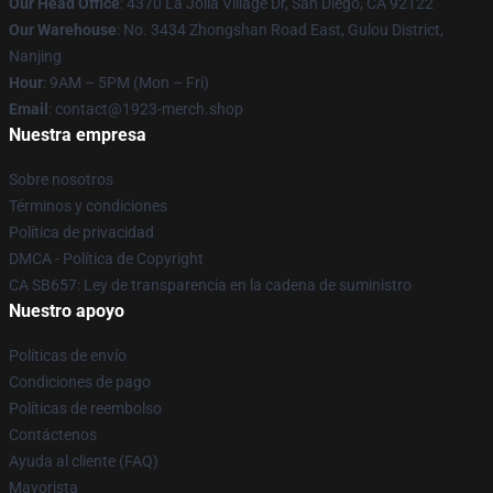
Our Head Office
: 4370 La Jolla Village Dr, San Diego, CA 92122
Our Warehouse
: No. 3434 Zhongshan Road East, Gulou District,
Nanjing
Hour
: 9AM – 5PM (Mon – Fri)
Email
: contact@1923-merch.shop
Nuestra empresa
Sobre nosotros
Términos y condiciones
Política de privacidad
DMCA - Política de Copyright
CA SB657: Ley de transparencia en la cadena de suministro
Nuestro apoyo
Políticas de envío
Condiciones de pago
Políticas de reembolso
Contáctenos
Ayuda al cliente (FAQ)
Mayorista