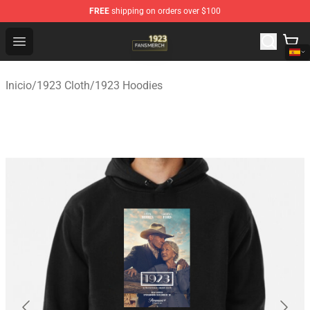
FREE
shipping on orders over $100
1923 Shop - Official 1923 Merchandise Store
Open menu
Inicio
/
1923 Cloth
/
1923 Hoodies