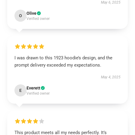
May 6, 2025
Olive
O
Verified owner
I was drawn to this 1923 hoodie’s design, and the
prompt delivery exceeded my expectations.
May 4, 2025
Everett
E
Verified owner
This product meets all my needs perfectly. It’s