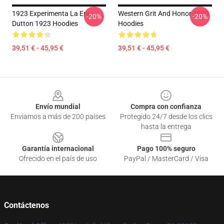
1923 Experimenta La Era
Western Grit And Honor 1923
-20%
-20%
Dutton 1923 Hoodies
Hoodies
39,51 € - 45,95 €
39,51 € - 45,95 €
Footer
Envío mundial
Compra con confianza
Enviamos a más de 200 países
Protegido 24/7 desde los clics
hasta la entrega
Garantía internacional
Pago 100% seguro
Ofrecido en el país de uso
PayPal / MasterCard / Visa
Contáctenos