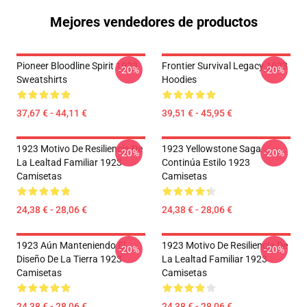
Mejores vendedores de productos
Pioneer Bloodline Spirit 1923
Frontier Survival Legacy 1923
-20%
-20%
Sweatshirts
Hoodies
37,67 € - 44,11 €
39,51 € - 45,95 €
1923 Motivo De Resiliencia De
1923 Yellowstone Saga
-20%
-20%
La Lealtad Familiar 1923
Continúa Estilo 1923
Camisetas
Camisetas
24,38 € - 28,06 €
24,38 € - 28,06 €
1923 Aún Manteniendo El
1923 Motivo De Resiliencia De
-20%
-20%
Diseño De La Tierra 1923
La Lealtad Familiar 1923
Camisetas
Camisetas
24,38 € - 28,06 €
24,38 € - 28,06 €