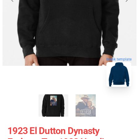
blank template
1923 El Dutton Dynasty