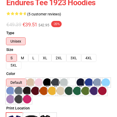
Endures Tee 1923 Hoodies
(5 customer reviews)
€49.39
€39.51
-20%
$42.95
Type
Unisex
Size
S
M
L
XL
2XL
3XL
4XL
5XL
Color
Default
Print Location