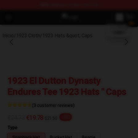
FREE
shipping on orders over $100
blank template
Open menu
1923 Shop - Official 1923 Merchan
Inicio
/
1923 Cloth
/
1923 Hats &quot; Caps
1923 El Dutton Dynasty
Endures Tee 1923 Hats " Caps
(3 customer reviews)
€24.73
€19.78
-20%
$21.50
Type
Snapback Hat
Bucket Hat
Beanie