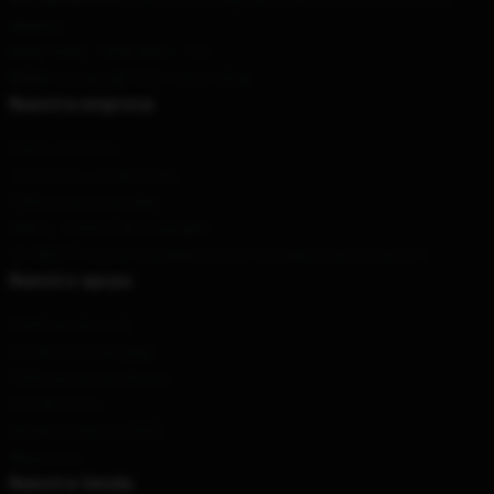
Nanjing
Hour
: 9AM – 5PM (Mon – Fri)
Email
: contact@1923-merch.shop
Nuestra empresa
Sobre nosotros
Términos y condiciones
Política de privacidad
DMCA - Política de Copyright
CA SB657: Ley de transparencia en la cadena de suministro
Nuestro apoyo
Políticas de envío
Condiciones de pago
Políticas de reembolso
Contáctenos
Ayuda al cliente (FAQ)
Mayorista
Nuestra tienda