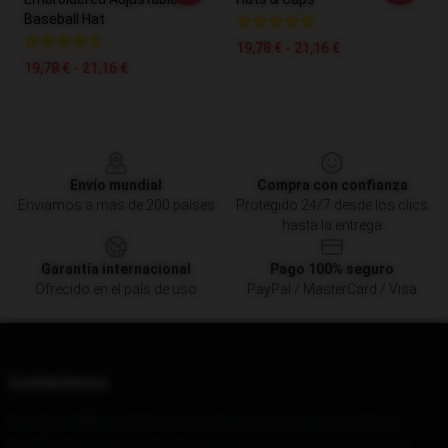
Baseball Hat
19,78 € - 21,16 €
19,78 € - 21,16 €
Footer
Envío mundial
Compra con confianza
Enviamos a más de 200 países
Protegido 24/7 desde los clics
hasta la entrega
Garantía internacional
Pago 100% seguro
Ofrecido en el país de uso
PayPal / MasterCard / Visa
Contáctenos
Our Head Office
: 4370 La Jolla Village Dr, San Diego, CA 92122
Our Warehouse
: No. 3434 Zhongshan Road East, Gulou District,