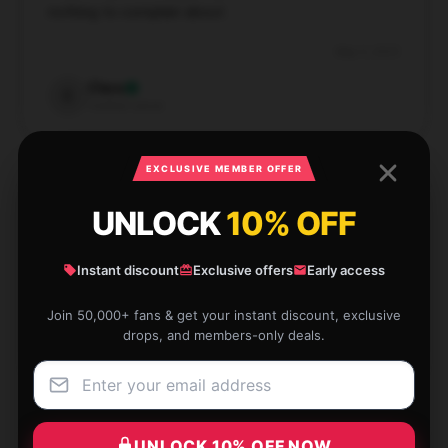
nothing to complain about.
May 5, 2025
Clara
C
Verified owner
EXCLUSIVE MEMBER OFFER
UNLOCK
10% OFF
I’m thoroughly impressed with the quality and
performance of this product; it’s top-notch.
Instant discount
Exclusive offers
Early access
May 2, 2025
Join 50,000+ fans & get your instant discount, exclusive
drops, and members-only deals.
David
D
Verified owner
UNLOCK 10% OFF NOW