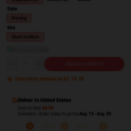
Style
Printing
Size
56cm to 60cm
Ver guía de tallas
Quantity
AÑADIR AL CARRITO
Esta venta termina en
02
:
10
:
27
Deliver to United States
Cost to ship:
$6.99
Standard - Order today to get by
Aug. 13 - Aug. 20