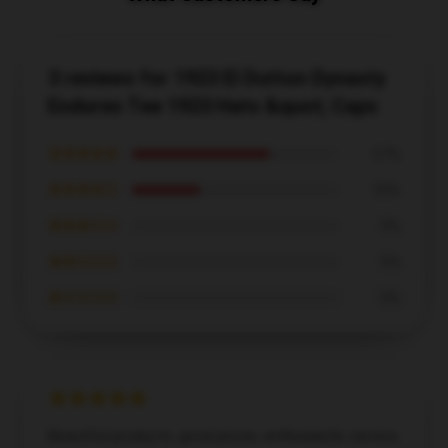
3 reviews for 1923 El Dutton Dynasty
Endures Tee 1923 Hats &quot; Caps
★★★★★
67%
★★★★☆
33%
★★★☆☆
0%
★★☆☆☆
0%
★☆☆☆☆
0%
Beautiful products, good prices, enthusiastic service,