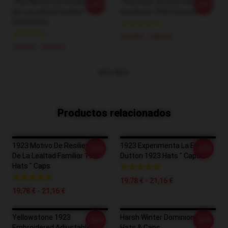
1923 Motivo De Resiliencia
1923 Roar 20 Años Ranching
-20%
-20%
De La Lealtad Familiar 1923
Aesthetic 1923 Camisetas
Camisetas
24,38 € - 28,06 €
24,38 € - 28,06 €
VER MÁS
Productos relacionados
1923 Motivo De Resiliencia
1923 Experimenta La Era
-20%
-20%
De La Lealtad Familiar 1923
Dutton 1923 Hats " Caps
Hats " Caps
19,78 € - 21,16 €
19,78 € - 21,16 €
Yellowstone 1923
Harsh Winter Dominion 1923
-20%
-20%
Embroidered Adjustable
Hats & Caps