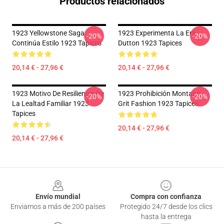
Productos relacionados
1923 Yellowstone Saga
1923 Experimenta La Era
-20%
-20%
Continúa Estilo 1923 Tapices
Dutton 1923 Tapices
20,14 € - 27,96 €
20,14 € - 27,96 €
1923 Motivo De Resiliencia De
1923 Prohibición Montana
-20%
-20%
La Lealtad Familiar 1923
Grit Fashion 1923 Tapices
Tapices
20,14 € - 27,96 €
20,14 € - 27,96 €
Footer
Envío mundial
Compra con confianza
Enviamos a más de 200 países
Protegido 24/7 desde los clics
hasta la entrega