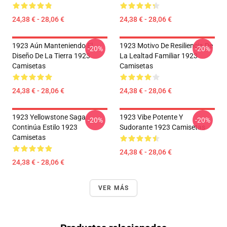
24,38 € - 28,06 €
24,38 € - 28,06 €
1923 Aún Manteniendo El
1923 Motivo De Resiliencia De
-20%
-20%
Diseño De La Tierra 1923
La Lealtad Familiar 1923
Camisetas
Camisetas
24,38 € - 28,06 €
24,38 € - 28,06 €
1923 Yellowstone Saga
1923 Vibe Potente Y
-20%
-20%
Continúa Estilo 1923
Sudorante 1923 Camisetas
Camisetas
24,38 € - 28,06 €
24,38 € - 28,06 €
VER MÁS