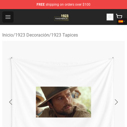
FREE
shipping on orders over $100
1923 Shop - Official 1923 Merchandise Store
Open menu
Inicio
/
1923 Decoración
/
1923 Tapices