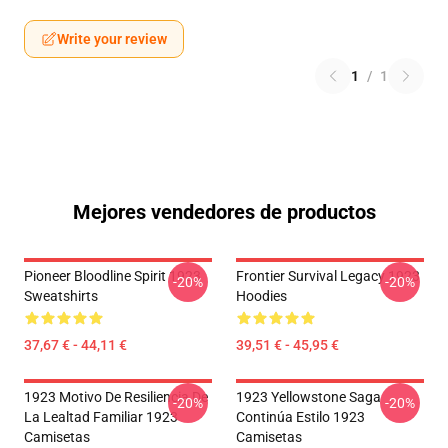
Write your review
1
/
1
Mejores vendedores de productos
Pioneer Bloodline Spirit 1923
Frontier Survival Legacy 1923
-20%
-20%
Sweatshirts
Hoodies
37,67 € - 44,11 €
39,51 € - 45,95 €
1923 Motivo De Resiliencia De
1923 Yellowstone Saga
-20%
-20%
La Lealtad Familiar 1923
Continúa Estilo 1923
Camisetas
Camisetas