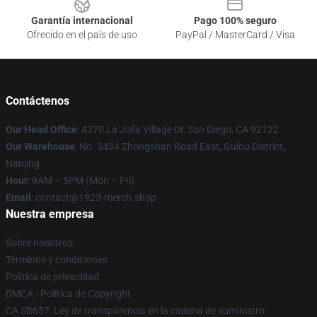
Garantía internacional
Pago 100% seguro
Ofrecido en el país de uso
PayPal / MasterCard / Visa
Contáctenos
Our Head Office
: 4370 La Jolla Village Dr, San Diego, CA 92122
Our Warehouse
: No. 3434 Zhongshan Road East, Gulou District,
Nanjing
Hour
: 9AM – 5PM (Mon – Fri)
Email
: contact@1923-merch.shop
Nuestra empresa
Sobre nosotros
Términos y condiciones
Política de privacidad
DMCA - Política de Copyright
CA SB657: Ley de transparencia en la cadena de suministro